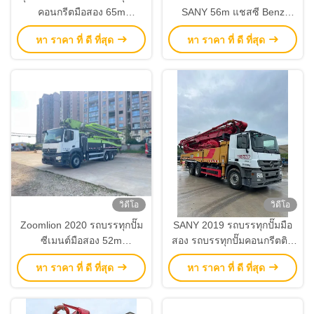
คอนกรีตมือสอง 65m
SANY 56m แชสซี Benz
SYM5541THBF สําหรับการ
สำหรับอุปกรณ์ก่อสร้าง
หา ราคา ที่ ดี ที่สุด
หา ราคา ที่ ดี ที่สุด
ก่อสร้างสูง
วิดีโอ
วิดีโอ
Zoomlion 2020 รถบรรทุกปั๊ม
SANY 2019 รถบรรทุกปั๊มมือ
ซีเมนต์มือสอง 52m
สอง รถบรรทุกปั๊มคอนกรีตติด
ZLJ5353THBBE พร้อมเซสซี่
ตั้ง 52 เมตร
หา ราคา ที่ ดี ที่สุด
หา ราคา ที่ ดี ที่สุด
เบนซ์