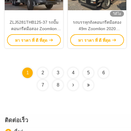
วิดีโอ
ZLJ5281THB125-37 รถปั๊ม
รถบรรทุกถังคอนกรีตมือสอง
คอนกรีตมือสอง Zoomlion
49m Zoomlion 2020
เครื่องจักรคอนกรีตมือสอง
ZLJ5350THBKE พร้อมเซสติ
หา ราคา ที่ ดี ที่สุด
หา ราคา ที่ ดี ที่สุด
รค
1
2
3
4
5
6
7
8
ติดต่อเร็ว