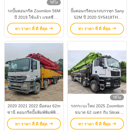
วิดีโอ
รถปั๊มคอนกรีต Zoomlion 56M
ปั๊มคอนกรีตบนรถบรรทุก Sany
ปี 2019 ใช้แล้ว แชสซี
52M ปี 2020 SY5418THB
Mercedes Benz พร้อมการ
อุปกรณ์ก่อสร้าง (มือสอง)
หา ราคา ที่ ดี ที่สุด
หา ราคา ที่ ดี ที่สุด
ทำงานที่ชาญฉลาดและมี
ประสิทธิภาพ
วิดีโอ
2020 2021 2022 มือสอง 62m
รถกระบะใหม่ 2025 Zoomlion
ซานี่ คอนกรีตปั๊มพิมพ์พิมพ์พิมพ์
ขนาด 62 เมตร กับ Sitrak
พิมพ์พิมพ์พิมพ์พิมพ์พิมพ์
ZLJ5461THBKF
หา ราคา ที่ ดี ที่สุด
หา ราคา ที่ ดี ที่สุด