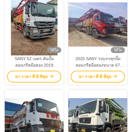
วิดีโอ
วิดีโอ
SANY 52 เมตร คันปั๊ม
2020 SANY รถบรรทุกปั๊ม
คอนกรีตมือสอง 2019
คอนกรีตมือสองขนาด 67
SYM5350THB อุปกรณ์
เมตร ติดกับชาสี VOLVO
หา ราคา ที่ ดี ที่สุด
หา ราคา ที่ ดี ที่สุด
ก่อสร้าง