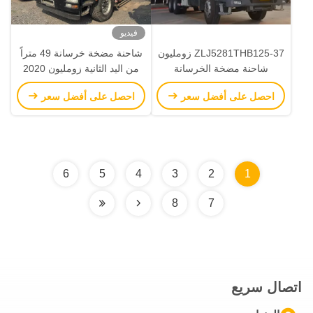
فيديو
ZLJ5281THB125-37 زومليون
شاحنة مضخة خرسانة 49 متراً
شاحنة مضخة الخرسانة
من اليد الثانية زومليون 2020
المستعملة آلات الخرسانة
ZLJ5350THBKE مع هيكل
احصل على أفضل سعر
احصل على أفضل سعر
المستعملة
سيتراك
6
5
4
3
2
1
8
7
اتصال سريع