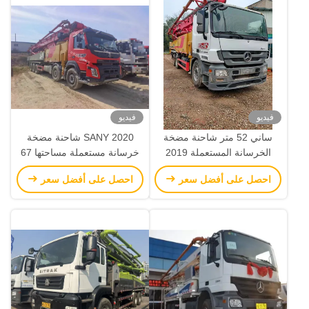
فيديو
فيديو
ساني 52 متر شاحنة مضخة
2020 SANY شاحنة مضخة
الخرسانة المستعملة 2019
خرسانة مستعملة مساحتها 67
SYM5350THB معدات البناء
مترًا مثبتة على هيكل فولفو
احصل على أفضل سعر
احصل على أفضل سعر