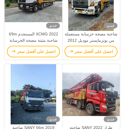
فيديو
فيديو
شاحنة مضخة خرسانة مستعملة
2022 XCMG المستخدم 69m
من بوتزمايستر موديل 2012
شاحنة مثبتة مضخة الخرسانة
بطول 49 مترًا مع هيكل هينو
ZZ5556V52KMF1 معدات
احصل على أفضل سعر
احصل على أفضل سعر
البناء
فيديو
فيديو
طراز 2022 SANY شاحنة
2019 SANY 56m شاحنة