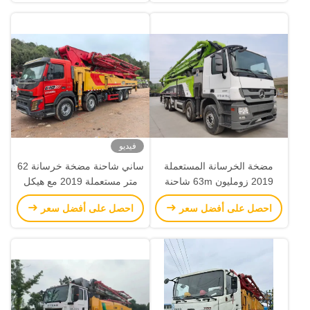
فيديو
مضخة الخرسانة المستعملة
ساني شاحنة مضخة خرسانة 62
2019 زومليون 63m شاحنة
متر مستعملة 2019 مع هيكل
مضخة ZLJ5440THBBE للبيع
فولفو
احصل على أفضل سعر
احصل على أفضل سعر