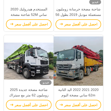
فيديو
شاحنة مضخة خرسانة زومليون
المستخدم هيدروليك 2020
مستعملة موديل 2019 بطول 56
ساني 52M شاحنة مضخة
مترًا بهيكل مرسيدس بنز مع
الخرسانة SY5418THB معدات
احصل على أفضل سعر
احصل على أفضل سعر
تشغيل ذكي وفعال
البناء
فيديو
2020 2021 2022 اليد الثانية
شاحنة مضخة جديدة 2025
62m ساني مضخة البوم
زومليون 62 متر مع سيتراك
الخرساني مع الهيكل الخرساني
ZLJ5461THBKF
احصل على أفضل سعر
احصل على أفضل سعر