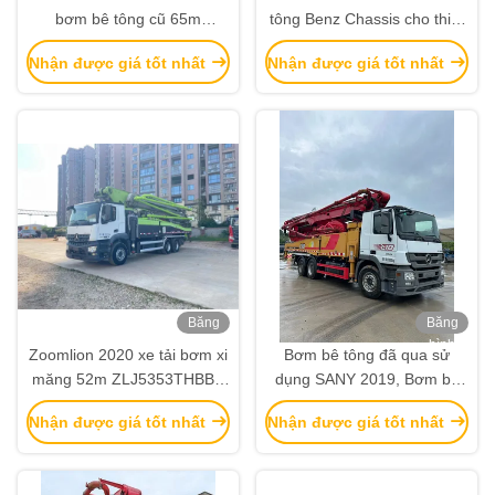
bơm bê tông cũ 65m
tông Benz Chassis cho thiết
SYM5541THBF Cho xây
bị xây dựng
Nhận được giá tốt nhất
Nhận được giá tốt nhất
dựng cao tầng
Băng
Băng
hình
hình
Zoomlion 2020 xe tải bơm xi
Bơm bê tông đã qua sử
măng 52m ZLJ5353THBBE
dụng SANY 2019, Bơm bê
với khung gầm Benz
tông gắn trên xe tải 52 mét
Nhận được giá tốt nhất
Nhận được giá tốt nhất