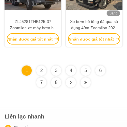
Băng
hình
ZLJ5281THB125-37
Xe bơm bê tông đã qua sử
Zoomlion xe máy bơm bê
dụng 49m Zoomlion 2020
tông sử dụng máy móc bê
ZLJ5350THBKE với khung
Nhận được giá tốt nhất
Nhận được giá tốt nhất
tông tay hai
gầm Sitrak
1
2
3
4
5
6
7
8
Liên lạc nhanh