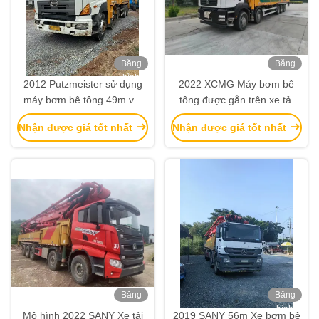
Băng
Băng
hình
hình
2012 Putzmeister sử dụng
2022 XCMG Máy bơm bê
máy bơm bê tông 49m với
tông được gắn trên xe tải
khung HINO
69m ZZ5556V52KMF1 Thiết
Nhận được giá tốt nhất
Nhận được giá tốt nhất
bị xây dựng
Băng
Băng
hình
hình
Mô hình 2022 SANY Xe tải
2019 SANY 56m Xe bơm bê