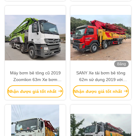
Băng
hình
Máy bơm bê tông cũ 2019
SANY Xe tải bơm bê tông
Zoomlion 63m Xe bơm
62m sử dụng 2019 với
ZLJ5440THBBE Để bán
khung gầm VOLVO
Nhận được giá tốt nhất
Nhận được giá tốt nhất