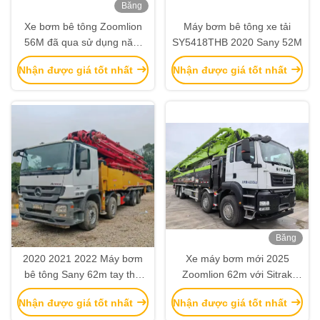
Băng
hình
Xe bơm bê tông Zoomlion
Máy bơm bê tông xe tải
56M đã qua sử dụng năm
SY5418THB 2020 Sany 52M
2019, khung gầm Mercedes
Nhận được giá tốt nhất
Nhận được giá tốt nhất
Benz với Vận hành Thông
minh & Hiệu quả
Băng
hình
2020 2021 2022 Máy bơm
Xe máy bơm mới 2025
bê tông Sany 62m tay thứ
Zoomlion 62m với Sitrak
hai với khung bê tông
ZLJ5461THBKF
Nhận được giá tốt nhất
Nhận được giá tốt nhất