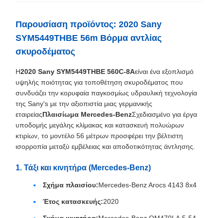
Παρουσίαση προϊόντος: 2020 Sany
SYM5449THBE 56m Βόρμα αντλίας
σκυροδέματος
Η
2020 Sany SYM5449THBE 560C-8A
είναι ένα εξοπλισμό
υψηλής ποιότητας για τοποθέτηση σκυροδέματος που
συνδυάζει την κορυφαία παγκοσμίως υδραυλική τεχνολογία
της Sany's με την αξιοπιστία μιας γερμανικής
εταιρείας
Πλαισίωμα Mercedes-Benz
Σχεδιασμένο για έργα
υποδομής μεγάλης κλίμακας και κατασκευή πολυώρων
κτιρίων, το μοντέλο 56 μέτρων προσφέρει την βέλτιστη
ισορροπία μεταξύ εμβέλειας και αποδοτικότητας άντλησης.
1. Τάξι και κινητήρα (Mercedes-Benz)
Σχήμα πλαισίου:
Mercedes-Benz Arocs 4143 8x4
Έτος κατασκευής:
2020