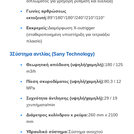
διπλώματος για γρήγορη ρύθμιση και ευελιξία)
Γωνίες αρθρώσεως
εκτοξευτή:
89°/180°/180°/240°/210°/110°
Εκκρεμείς:
Διαμόρφωση X-outrigger
(σταθεροποιημένη υποστήριξη για τετραάξιο
πλαισίο)
3Σύστημα αντλίας (Sany Technology)
Θεωρητική απόδοση (υψηλή/χαμηλή):
180 / 125
m3/h
Πίεση σκυροδέματος (υψηλή/χαμηλή):
80,3 / 12
MPa
Συχνότητα άντλησης (υψηλή/χαμηλή):
29 / 19
χτυπήματα/min
Διάμετρος κυλίνδρου x ρεύμα:
260 mm x 2100
mm
Υδραυλικό σύστημα:
Σύστημα ανοιχτού