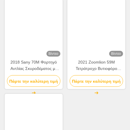
Ετικέτες:
Συγκεκριμένη Αντλία Βραχιόνων
Φορτηγό Αντλιών Τσιμέντου
Το Φορτηγό Τοποθέτησε Τη Συγκεκριμένη Αντλία