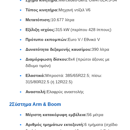
Σχήμα κινητήρα:
Mercedes-Benz OM470LA.5-54
Τύπος κινητήρα:
Μηχανή ντίζελ V6
Μετατόπιση:
10.677 λίτρα
Εξέλιξη ισχύος:
315 kW (περίπου 428 ίππους)
Πρότυπο εκπομπών:
Euro V / Εθνικό V
Δυνατότητα δεξαμενής καυσίμου:
390 λίτρα
Διαμόρφωση δίσκου:
8x4 (πρώτοι άξονες με
δίδυμο τιμόνι)
Ελαστικά:
Μπροστά: 385/65R22.5; πίσω:
315/80R22.5 (ή 12R22.5)
Αναστολή:
Ελαφρύς αναστολής
2Σύστημα Arm & Boom
Μέγιστη κατακόρυφη εμβέλεια:
56 μέτρα
Αριθμός τμημάτων εκτοξευτή:
6 τμήματα (σχέδιο