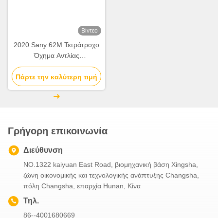
Συγγενικά Προϊόντα
Βίντεο
Βίντεο
Μεταχειρισμένο φορτηγό
2018 Zoomlion 49M
αντλίας σκυροδέματος Sany
Φορτηγό Αντλίας
62m του 2020 με σασί
Σκυροδέματος με Σασί
Πάρτε την καλύτερη τιμή
Mercedes-Benz και
Πάρτε την καλύτερη τιμή
Mercedes Benz και
απόδοση 180 m³/h
Ανακαινισμένη Κατάσταση