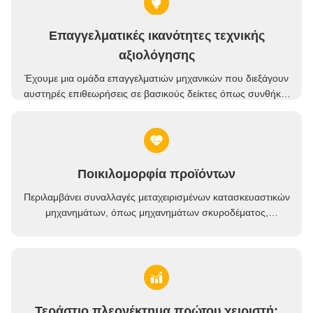
χρόνια,Με πλούσια εμπειρία και πρώτο επίπεδο..Ασφάλιση
της παραγωγής νέων μηχανικών προϊόντων υψηλής
Όλον καινούργιο XCMG 62m βενζονικό φορτηγό με σιδηροδρομικό σασί πρωτότυπο 2025
τεχνολογίας και υψηλής ποιότητας
Επαγγελματικές ικανότητες τεχνικής
2019 Zoomlion 63M Χρησιμοποιούμενο φορτηγό αντλίας σκυροδέματος με ισχύ 300kw / min και πλαίσιο Benz
αξιολόγησης
Χρησιμοποιημένο Αντλιοφόρο Σκυροδέματος 2018 Zoomlion 56M ZLJ5440THBBE Προς Πώληση
Έχουμε μια ομάδα επαγγελματιών μηχανικών που διεξάγουν
αυστηρές επιθεωρήσεις σε βασικούς δείκτες όπως συνθήκες
λειτουργίας εξοπλισμού, ιστορικό συντήρησης,και την
υπόλοιπη διάρκεια ζωής για να αποφευχθεί η αγορά από τους
πελάτες χρησιμοποιημένου εξοπλισμού υψηλού κινδύνου.
Ποικιλομορφία προϊόντων
Περιλαμβάνει συναλλαγές μεταχειρισμένων κατασκευαστικών
μηχανημάτων, όπως μηχανημάτων σκυροδέματος,
μηχανημάτων ανύψωσης, εξορυκτών, μηχανημάτων οδικών
μεταφορών και μηχανημάτων οδήγησης σωλήνων, που
καλύπτουν τις ανάγκες πολλαπλών σενάριων
Τεράστιο πλεονέκτημα πρώτου χειριστή: