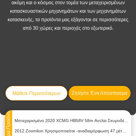
ακόμη και ο κόσμος στον τομέα των μεταχειρισμένων
κατασκευαστικών μηχανημάτων και των μηχανημάτων
κατασκευής, τα προϊόντα μας εξάγονται σε περισσότερες
από 30 χώρες και περιοχές στο εξωτερικό.
ΖΟΟΜΛΙΟΝ 80T 80V5 Κρέα φορτηγών βαρέος ανυψωτής ανυψώδεις γερανοί μεταχειρισμένος γερανό 2015
Όλον καινούργιο XCMG 62m βενζονικό φορτηγό με σιδηροδρομικό σασί πρωτότυπο 2025
2019 Zoomlion 63M Χρησιμοποιούμενο φορτηγό αντλίας σκυροδέματος με ισχύ 300kw / min και πλαίσιο Benz
Ζητήστε Ένα Απόσπασμα
Μάθετε Περισσότερων
Χρησιμοποιημένο Αντλιοφόρο Σκυροδέματος 2018 Zoomlion 56M ZLJ5440THBBE Προς Πώληση
Μοντέλο Sany 2013, Αντλία Σκυροδέματος με κάθετη εμβέλεια 21 μέτρων, με απόδοση 60-90 M3/H και σασί Benz
Περισσότερα Προϊόντα
Μεταχειρισμένο 2020 XCMG HB58V 58m Αντλία Σκυροδέματος με Σασί Sitrak
2012 Zoomlion Χρησιμοποιείται -αναδιαμόρφωση 47 μέτρων Αμαξοφόρο αντλίας σκυροδέματος με σασί Benz