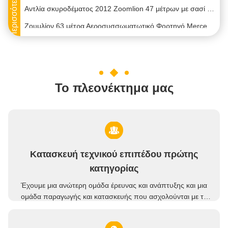
Αντλία σκυροδέματος 2012 Zoomlion 47 μέτρων με σασί Benz, απόδοση 130-160 M3/H και πίεση σκυροδέματος 16MPa
Ζουμλίον 63 μέτρα Αεροσυσσωματωτικό Φορτηγό Mercedes Benz Αεροσυσσωματωτικά Φορτηγά 2019
Καλή τιμή 2020 Sany 56m Pump Truck SYM5445THB κινητή αντλία για πώληση
Ζουμλίον 56 μέτρα Αεροσυσσωματωτικό Φορτηγό Mercedes Benz Χρησιμοποιούμενα Αεροσυσσωματωτικά Φορτηγά 2018
2013 Zoomlion Original Μεταχειρισμένο Αντλία Σκυροδέματος 52 Μέτρων Πράσινη με Benz
Το πλεονέκτημα μας
2014 Zoomlion 52 Meter Beton Pump Truck με πλαίσιο Benz και 170-200M3/H Output
2019 Zoomlion 63m Φορτηγό αντλίας σκυροδέματος με σασί Benz Χρησιμοποιημένο φορτηγό
49m 2020 Sany Σιδηρουργικό φορτηγό άντλησης χρησιμοποιείται με ισχυρό υπόστρωμα Volvo
Αξιόπιστο γερανό 2022 XCMG 55t φορτηγό με καλή κατάσταση για καυτή πώληση
Κατασκευή τεχνικού επιπέδου πρώτης
ΧΡΗΣΙΜΟΠΟΙΗΜΕΝΟ SANY 49m Αντλία Φορτηγό Σε Σασί Mercedes Benz Αντλία Σκυροδέματος Φορτηγό Αντλία Κατασκευών
κατηγορίας
Χρησιμοποιημένο φορτηγό αντλίας Sany 49m 2016 με υπόστρωμα Benz για καυτή πώληση
Έχουμε μια ανώτερη ομάδα έρευνας και ανάπτυξης και μια
Σάνυ 65M Αμαξοφόρο αντλίας σκυροδέματος Χρησιμοποιούμενο Αμαξοφόρο 2022
ομάδα παραγωγής και κατασκευής που ασχολούνται με το
σχεδιασμό και την ανάπτυξη προϊόντων μηχανημάτων
Sany 67Meters 67M Σιδηρουργική αντλία Βόλβο Χρησιμοποιημένες αντλίες 2021
μηχανικής σκυροδέματος για περισσότερα από δέκα
ΖΟΟΜΛΙΟΝ 80T 80V5 Κρέα φορτηγών βαρέος ανυψωτής ανυψώδεις γερανοί μεταχειρισμένος γερανό 2015