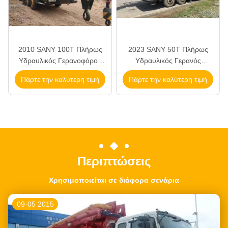
2010 SANY 100T Πλήρως
2023 SANY 50T Πλήρως
Υδραυλικός Γερανοφόρος
Υδραυλικός Γερανός
Φορτηγό με κύριο βραχίονα
Φορτηγού 4 Αξόνων με
Πάρτε την καλύτερη τιμή
Πάρτε την καλύτερη τιμή
55m και πλαίσιο 5 αξόνων
Κινητήρα 239kW και
Αντίβαρο 10.5 τόνων
Περιπτώσεις
Χρησιμοποιείται σε διάφορα σενάρια
09-05 2015