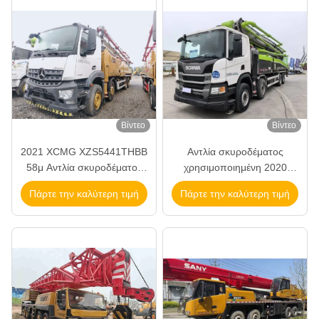
Βίντεο
Βίντεο
2021 XCMG XZS5441THBB
Αντλία σκυροδέματος
58μ Αντλία σκυροδέματος
χρησιμοποιημένη 2020
Μεταχειρισμένο Φορτηγό με
Zoomlion 63m 63 μέτρων με
Πάρτε την καλύτερη τιμή
Πάρτε την καλύτερη τιμή
Σασί Mercedes Benz και
σασί Mercedes Benz
Παραγωγή 180 m3/h