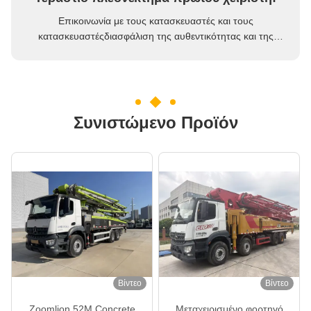
Επικοινωνία με τους κατασκευαστές και τους
κατασκευαστέςδιασφάλιση της αυθεντικότητας και της
οικονομικής αποτελεσματικότητας της προμήθειαςΜε μια
ομάδα υποστήριξης εφοδιασμού περισσότερων από 20
ατόμων, μπορούμε να αναζητήσουμε με ακρίβεια πηγές
εφοδιασμού σε όλη την Κίνα.
Συνιστώμενο Προϊόν
Βίντεο
Βίντεο
Zoomlion 52M Concrete
Μεταχειρισμένο φορτηγό