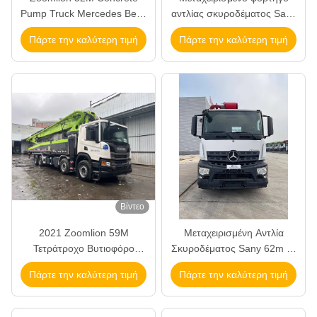
Pump Truck Mercedes Benz
αντλίας σκυροδέματος Sany
Chassis Μεταχειρισμένο 52
62m του 2020 με σασί
Πάρτε την καλύτερη τιμή
Πάρτε την καλύτερη τιμή
μέτρων Beton Pump Truck
Mercedes-Benz και απόδοση
2023
180 m³/h
Βίντεο
2021 Zoomlion 59M
Μεταχειρισμένη Αντλία
Τετράτροχο Βυτιοφόρο
Σκυροδέματος Sany 62m με
Τσιμέντου με Σασί Scania
Σασί Benz 2021 προς
Πάρτε την καλύτερη τιμή
Πάρτε την καλύτερη τιμή
Μεταχειρισμένο Βυτιοφόρο
Πώληση