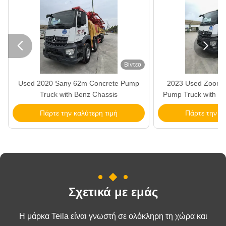


Βίντεο
Used 2020 Sany 62m Concrete Pump
2023 Used Zoomli
Truck with Benz Chassis
Pump Truck with Me
Πάρτε την καλύτερη τιμή
Πάρτε την κα
Σχετικά με εμάς
Η μάρκα Teila είναι γνωστή σε ολόκληρη τη χώρα και