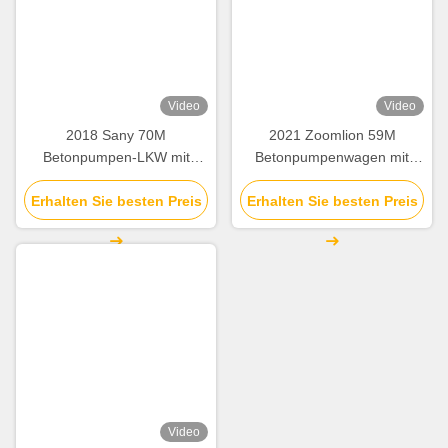
LKW Angebrachte Betonpumpe
Verwandte Produkte
Video
Video
Gebrauchter Sany 62m
2018 Zoomlion 49M
Betonpumpen-LKW von
Betonpumpen-LKW mit
2020 mit Mercedes-Benz
Mercedes Benz Fahrgestell