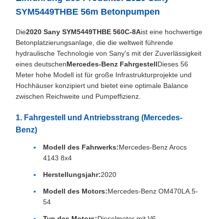
SYM5449THBE 56m Betonpumpen
Die
2020 Sany SYM5449THBE 560C-8A
ist eine hochwertige
Betonplatzierungsanlage, die die weltweit führende
hydraulische Technologie von Sany's mit der Zuverlässigkeit
eines deutschen
Mercedes-Benz Fahrgestell
Dieses 56
Meter hohe Modell ist für große Infrastrukturprojekte und
Hochhäuser konzipiert und bietet eine optimale Balance
zwischen Reichweite und Pumpeffizienz.
1. Fahrgestell und Antriebsstrang (Mercedes-
Benz)
Modell des Fahrwerks:
Mercedes-Benz Arocs
4143 8x4
Herstellungsjahr:
2020
Modell des Motors:
Mercedes-Benz OM470LA.5-
54
Typ des Motors:
Dieselmotor mit V6