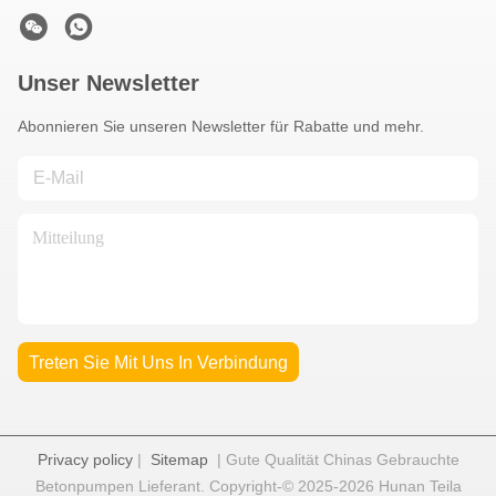
Video
2020 Sany 62M
Betonpumpen-LKW mit V-o-
l-v-o Fahrgestell und nur 500
Erhalten Sie besten Preis
Betriebsstunden
Schnelle Kontaktaufnahme
Adresse
NO.1322 Kaiyuan East Road, Industriebasis Xingsha,
Wirtschafts- und Technologieentwicklungszone Changsha,
Stadt Changsha, Provinz Hunan, China