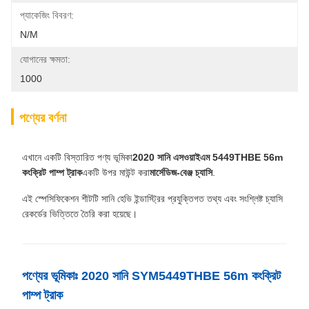
প্যাকেজিং বিবরণ:
N/M
যোগানের ক্ষমতা:
1000
পণ্যের বর্ণনা
এখানে একটি বিস্তারিত পণ্য ভূমিকা
2020 সানি এসওয়াইএম 5449THBE 56m
কংক্রিট পাম্প ট্রাক
একটি উপর মাউন্ট করা
মার্সেডিজ-বেঞ্জ চ্যাসি
.
এই স্পেসিফিকেশন শীটটি সানি হেভি ইন্ডাস্ট্রির প্রযুক্তিগত তথ্য এবং সংশ্লিষ্ট চ্যাসি
রেকর্ডের ভিত্তিতে তৈরি করা হয়েছে।
পণ্যের ভূমিকাঃ 2020 সানি SYM5449THBE 56m কংক্রিট
পাম্প ট্রাক