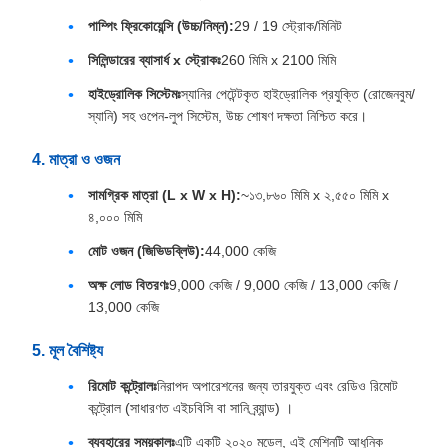
পাম্পিং ফ্রিকোয়েন্সি (উচ্চ/নিম্ন):
29 / 19 স্ট্রোক/মিনিট
সিলিন্ডারের ব্যাসার্ধ x স্ট্রোকঃ
260 মিমি x 2100 মিমি
হাইড্রোলিক সিস্টেমঃ
স্যানির পেটেন্টকৃত হাইড্রোলিক প্রযুক্তি (রোজেনবুম/
স্যানি) সহ ওপেন-লুপ সিস্টেম, উচ্চ শোষণ দক্ষতা নিশ্চিত করে।
4. মাত্রা ও ওজন
সামগ্রিক মাত্রা (L x W x H):
~১৩,৮৬০ মিমি x ২,৫৫০ মিমি x
৪,০০০ মিমি
মোট ওজন (জিভিডব্লিউ):
44,000 কেজি
অক্ষ লোড বিতরণঃ
9,000 কেজি / 9,000 কেজি / 13,000 কেজি /
13,000 কেজি
5. মূল বৈশিষ্ট্য
রিমোট কন্ট্রোলঃ
নিরাপদ অপারেশনের জন্য তারযুক্ত এবং রেডিও রিমোট
কন্ট্রোল (সাধারণত এইচবিসি বা সানি ব্র্যান্ড) ।
ব্যবহারের সময়কালঃ
এটি একটি ২০২০ মডেল, এই মেশিনটি আধুনিক