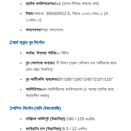
ড্রাইভ কনফিগারেশনঃ
8x4 (ডাবল-স্টিয়ার সামনের অক্ষ)
টায়ার:
সামনের: 385/65R22.5; পিছনঃ ৩১৫/৮০আর২.৫ (বা
১২আর২.৫)
সাসপেনশনঃ
স্প্রিং সাসপেনশন
2আর্ম অ্যান্ড বুম সিস্টেম
সর্বোচ্চ. উল্লম্ব পরিধিঃ
৫৬ মিটার
বুম সেকশনের সংখ্যাঃ
6 টি বিভাগ (দ্রুত সেটআপ এবং নমনীয়তার জন্য
রোল-ফোল্ড ডিজাইন)
বুম আর্টিকেলিং অ্যাঙ্গেলঃ
89°/180°/180°/240°/210°/110°
আউটরিগারঃ
এক্স-আউটট্রিগার কনফিগারেশন (৪ অক্ষের চ্যাসির জন্য
স্থিতিশীল সমর্থন)
3পাম্পিং সিস্টেম (সানি টেকনোলজি)
তাত্ত্বিক আউটপুট (উচ্চ/নিম্ন):
180 / 125 m3/h
কংক্রিটের চাপ (উচ্চ/নিম্ন):
8.3 / 12 এমপিএ