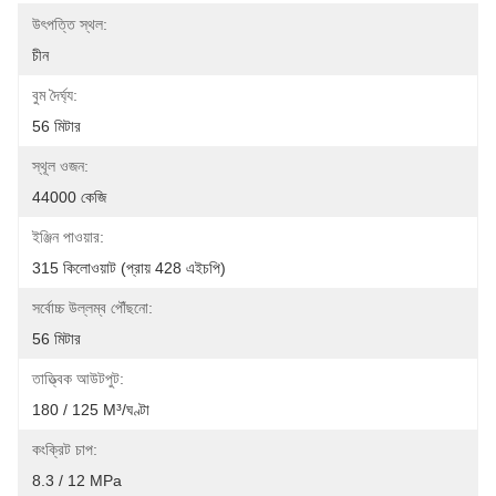
উৎপত্তি স্থল:
চীন
বুম দৈর্ঘ্য:
56 মিটার
স্থূল ওজন:
44000 কেজি
ইঞ্জিন পাওয়ার:
315 কিলোওয়াট (প্রায় 428 এইচপি)
সর্বোচ্চ উল্লম্ব পৌঁছনো:
56 মিটার
তাত্ত্বিক আউটপুট:
180 / 125 M³/ঘণ্টা
কংক্রিট চাপ:
8.3 / 12 MPa