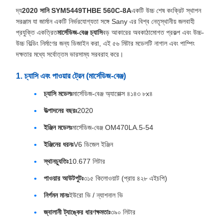
দ্য
2020 সানি SYM5449THBE 560C-8A
একটি উচ্চ শেষ কংক্রিট স্থাপন
সরঞ্জাম যা জার্মান একটি নির্ভরযোগ্যতা সঙ্গে Sany এর বিশ্ব নেতৃস্থানীয় জলবাহী
প্রযুক্তি একত্রিত
মার্সেডিজ-বেঞ্জ চ্যাসি
বড় আকারের অবকাঠামোগত প্রকল্প এবং উচ্চ-
উচ্চ বিল্ডিং নির্মাণের জন্য ডিজাইন করা, এই ৫৬ মিটার মডেলটি নাগাল এবং পাম্পিং
দক্ষতার মধ্যে সর্বোত্তম ভারসাম্য সরবরাহ করে।
1. চ্যাসি এবং পাওয়ার ট্রেন (মার্সেডিজ-বেঞ্জ)
চ্যাসি মডেলঃ
মার্সেডিজ-বেঞ্জ অ্যারোক্স ৪১৪৩ ৮x৪
উত্পাদনের বছরঃ
2020
ইঞ্জিন মডেলঃ
মার্সেডিজ-বেঞ্জ OM470LA.5-54
ইঞ্জিনের ধরনঃ
V6 ডিজেল ইঞ্জিন
স্থানচ্যুতিঃ
10.677 লিটার
পাওয়ার আউটপুটঃ
৩১৫ কিলোওয়াট (প্রায় ৪২৮ এইচপি)
নির্গমন মানঃ
ইউরো ভি / ন্যাশনাল ভি
জ্বালানী ট্যাঙ্কের ধারণক্ষমতাঃ
৩৯০ লিটার