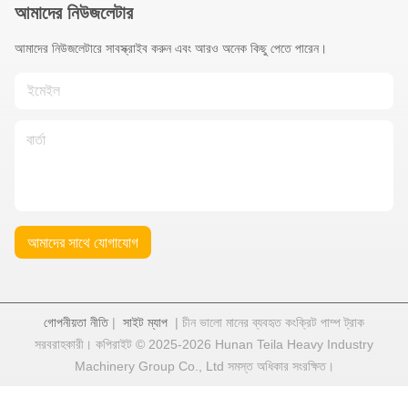
ভিডিও
২০২০ সানি ৬২ এম কংক্রিট পাম্প ট্রাক
V-o-l-v-o চ্যাসি এবং মাত্র ৫০০
কাজের ঘন্টা
সেরা দাম পান
দ্রুত যোগাযোগ
ঠিকানা
NO.1322 kaiyuan East Road, Xingsha industrial base,
Changsha Economic and Technological Development Zone,
Changsha City, Hunan Province, China. চীনের হুনান প্রদেশের চেংশা
সিটি, চেংসা অর্থনৈতিক ও প্রযুক্তিগত উন্নয়ন অঞ্চল।
টেলিফোন
86--4001680669