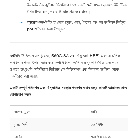
ইলেকট্রনিক কন্ট্রোল সিস্টেমের সাথে একটি দেরী মডেল ব্যবহৃত ইউনিটকে
উপস্থাপন করে, প্রায়শই ভাল মান ধরে রাখে।
প্রয়োগঃ
উচ্চ-উত্থিত মেঝে স্ল্যাব, সেতু, টানেল এবং ভর কংক্রিট ভিত্তি
pourালার জন্য উপযুক্ত।
নোটঃ
নির্দিষ্ট উপ-মডেল (যেমন, 560C-8A vs. স্ট্যান্ডার্ড HBE) এবং আঞ্চলিক
কনফিগারেশনের উপর নির্ভর করে স্পেসিফিকেশনগুলি সামান্য পরিবর্তিত হতে পারে।
উপরের তথ্যগুলি অফিসিয়াল নির্মাতার স্পেসিফিকেশন এবং নিলামের তালিকা থেকে
একত্রিত করা হয়েছে
একটি সম্পূর্ণ পরিদর্শন এবং বিস্তারিত সরঞ্জাম প্রদর্শন করার জন্য আজই আমাদের সাথে
যোগাযোগ করুন।
পাম্পের ব্র্যান্ড
সানি
বুমের দৈর্ঘ্য
৫৬ মিটার
চ্যাসি
মের্সেডস বেনজ