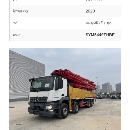
উত্পাদন বছর
2020
শর্ত
ব্যবহৃত/দ্বিতীয় হাত
মডেল
SYM5449THBE