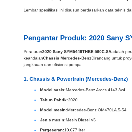
Lembar spesifikasi ini disusun berdasarkan data teknis da
Pengantar Produk: 2020 Sany 
Peraturan
2020 Sany SYM5449THBE 560C-8A
adalah per
keandalan
Chassis Mercedes-Benz
Dirancang untuk proy
jangkauan dan efisiensi pompa.
1. Chassis & Powertrain (Mercedes-Benz)
Model sasis:
Mercedes-Benz Arocs 4143 8x4
Tahun Pabrik:
2020
Model mesin:
Mercedes-Benz OM470LA.5-54
Jenis mesin:
Mesin Diesel V6
Pergeseran:
10.677 liter