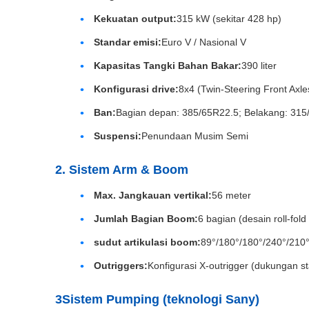
Kekuatan output:
315 kW (sekitar 428 hp)
Standar emisi:
Euro V / Nasional V
Kapasitas Tangki Bahan Bakar:
390 liter
Konfigurasi drive:
8x4 (Twin-Steering Front Axle
Ban:
Bagian depan: 385/65R22.5; Belakang: 315
Suspensi:
Penundaan Musim Semi
2. Sistem Arm & Boom
Max. Jangkauan vertikal:
56 meter
Jumlah Bagian Boom:
6 bagian (desain roll-fold
sudut artikulasi boom:
89°/180°/180°/240°/210°
Outriggers:
Konfigurasi X-outrigger (dukungan st
3Sistem Pumping (teknologi Sany)