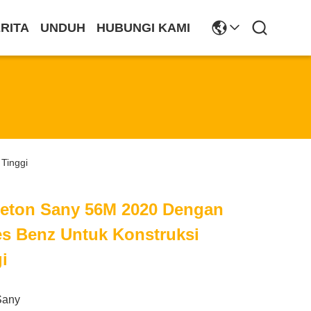
RITA
UNDUH
HUBUNGI KAMI
Tinggi
eton Sany 56M 2020 Dengan
es Benz Untuk Konstruksi
i
Sany