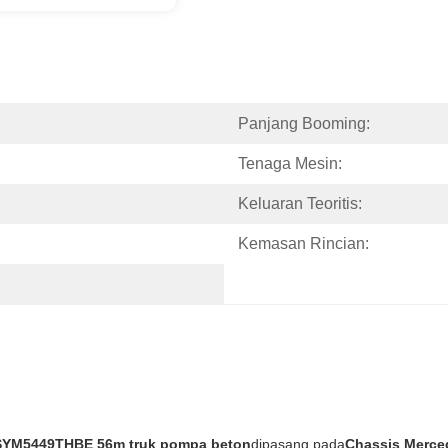
Panjang Booming:
Tenaga Mesin:
Keluaran Teoritis:
Kemasan Rincian:
SYM5449THBE 56m truk pompa beton
dipasang pada
Chassis Merce