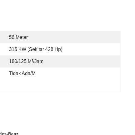
56 Meter
315 KW (sekitar 428 Hp)
180/125 M³/jam
Tidak Ada/M
des-Benz
.