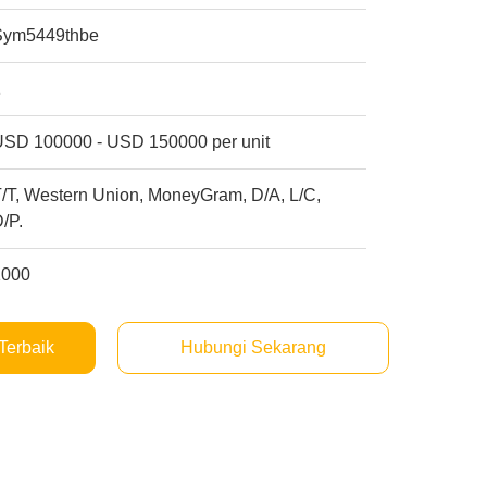
Sym5449thbe
1
USD 100000 - USD 150000 per unit
/T, Western Union, MoneyGram, D/A, L/C,
/P.
1000
Terbaik
Hubungi Sekarang