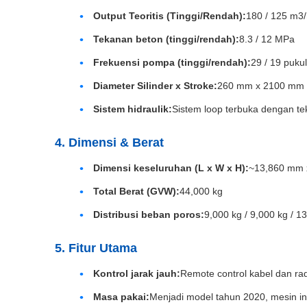
Output Teoritis (Tinggi/Rendah):
180 / 125 m3
Tekanan beton (tinggi/rendah):
8.3 / 12 MPa
Frekuensi pompa (tinggi/rendah):
29 / 19 puku
Diameter Silinder x Stroke:
260 mm x 2100 mm
Sistem hidraulik:
Sistem loop terbuka dengan tek
4. Dimensi & Berat
Dimensi keseluruhan (L x W x H):
~13,860 mm 
Total Berat (GVW):
44,000 kg
Distribusi beban poros:
9,000 kg / 9,000 kg / 1
5. Fitur Utama
Kontrol jarak jauh:
Remote control kabel dan ra
Masa pakai:
Menjadi model tahun 2020, mesin ini