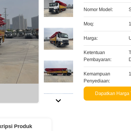
Nomor Model:
Moq:
Harga:
Ketentuan
T
Pembayaran:
D
Kemampuan
Penyediaan:
Dapatkan Harga 
ripsi Produk