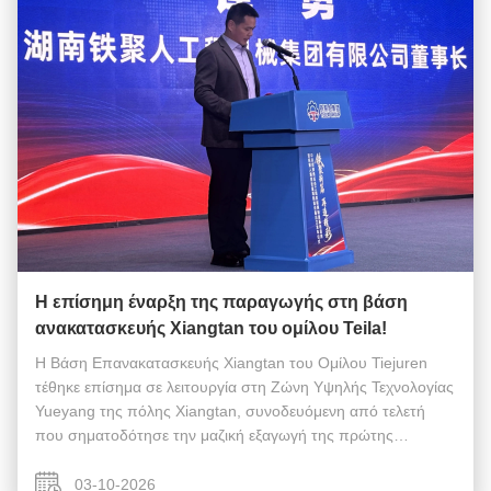
Η επίσημη έναρξη της παραγωγής στη βάση
ανακατασκευής Xiangtan του ομίλου Teila!
Η Βάση Επανακατασκευής Xiangtan του Ομίλου Tiejuren
τέθηκε επίσημα σε λειτουργία στη Ζώνη Υψηλής Τεχνολογίας
Yueyang της πόλης Xiangtan, συνοδευόμενη από τελετή
που σηματοδότησε την μαζική εξαγωγή της πρώτης
παρτίδας επανακατασκευασμένου εξοπλισμού στην Αφρική.
Στους παρευρισκόμενους περιλαμβάνονταν ...
03-10-2026