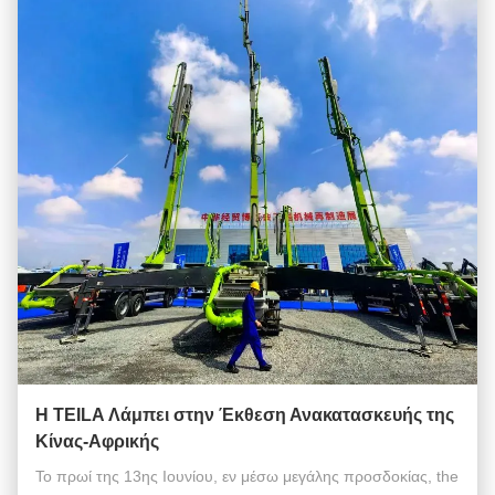
Η TEILA Λάμπει στην Έκθεση Ανακατασκευής της
Κίνας-Αφρικής
Το πρωί της 13ης Ιουνίου, εν μέσω μεγάλης προσδοκίας, the