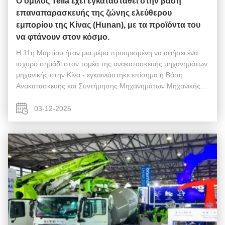
Ο όμιλος Teila έχει εγκατασταθεί στην βάση
επαναπαρασκευής της ζώνης ελεύθερου
εμπορίου της Κίνας (Hunan), με τα προϊόντα του
να φτάνουν στον κόσμο.
Η 11η Μαρτίου ήταν μια μέρα προορισμένη να αφήσει ένα
ισχυρό σημάδι στον τομέα της ανακατασκευής μηχανημάτων
μηχανικής στην Κίνα - εγκαινιάστηκε επίσημα η Βάση
Ανακατασκευής και Συντήρησης Μηχανημάτων Μηχανικής
της Περιοχής Changsha της Πιλοτικής Ζώνης Ελεύθερου
Εμπορίου της Κίνας (Hunan). Ο Cao ...
03-12-2025