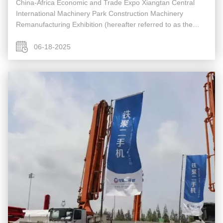
China-Africa Economic and Trade Expo Xiangtan Central
International Machinery Park Construction Machinery
Remanufacturing Exhibition (hereafter referred to as the
"Remanufacturing Exhibition") grandly commenced in the
YuetΓια πρώτη φορά, η Κί...
06-18-2025