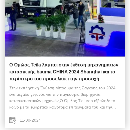
Ο Όμιλος Teila λάμπει στην έκθεση μηχανημάτων
κατασκευής bauma CHINA 2024 Shanghai και το
περίπτερο του προσελκύει την προσοχή
Στην εκπληκτική Έκθεση Μπάουμα της Σαγκάης του 2024,
ένα μεγάλο γεγονός για την παγκόσμια βιομηχανία
κατασκευαστικών μηχανών,Ο Όμιλος Tiejuren εξέπληξε το
κοινό με τα εξαιρετικά καινοτόμα επιτεύγματά του και την
ισχυρή σειρά προϊόντων. Στην έκθεση αυτή, η Tiejuren
παρουσίασε τρία βαρέα προϊόντα, μετ...
11-30-2024