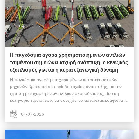
Η παγκόσμια αγορά χρησιμοποιημένων αντλιών
τσιμέντου σημειώνει ισχυρή ανάπτυξη, ο κινεζικός
εξοπλισμός γίνεται η κύρια εξαγωγική δύναμη
Η παγκόσμια αγορά μεταχειρισμένων κατασκευαστικών
μηχανών βρίσκεται σε περίοδο ταχείας ανάπτυξης, με την
ζήτηση μεταχειρισμένων αντλιών σκυροδέματος, βασική
κατηγορία προϊόντων, να συνεχίζει να αυξάνεται.Σύμφωνα με
τα στατιστικά στοιχεία των αξιόπιστων θεσμικών οργάνων
της βιομηχανίας, το παγκόσμιο ...
04-07-2026