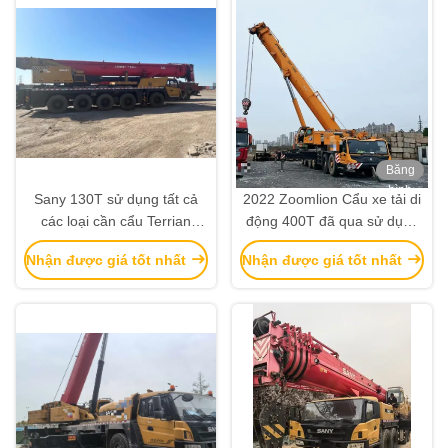
Băng
hình
Sany 130T sử dụng tất cả
2022 Zoomlion Cẩu xe tải di
các loại cần cẩu Terrian
động 400T đã qua sử dụng
SAC1300T7 2019 Càn nâng
Cẩu nâng nặng tay thứ hai
Nhận được giá tốt nhất
Nhận được giá tốt nhất
nặng