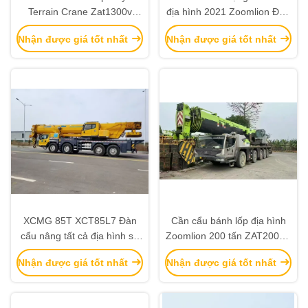
Terrain Crane Zat1300v
địa hình 2021 Zoomlion Đàn
Cran nâng hạng nặng 2019
cẩu di động tay hai
Nhận được giá tốt nhất
Nhận được giá tốt nhất
XCMG 85T XCT85L7 Đàn
Cần cẩu bánh lốp địa hình
cẩu nâng tất cả địa hình sử
Zoomlion 200 tấn ZAT2000E
dụng máy nâng nặng 2020
2021, cần cẩu di động nâng
Nhận được giá tốt nhất
Nhận được giá tốt nhất
hạng nặng đã qua sử dụng