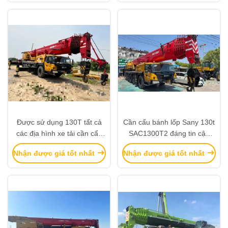
Được sử dụng 130T tất cả
Cần cẩu bánh lốp Sany 130t
các địa hình xe tải cần cẩu
SAC1300T2 đáng tin cậy
với 7 phần Boom Max. động
năm 2020, tình trạng tốt,
Nhận được giá tốt nhất
Nhận được giá tốt nhất
cơ Lượng ròng 239kW
bán chạy