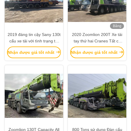
Băng
hình
2019 đáng tin cậy Sany 130t
2020 Zoomlion 200T Xe tải
cẩu xe tải với tình trạng tốt
tay thứ hai Cranes Tất cả
cho bán nóng
các máy nâng địa hình được
Nhận được giá tốt nhất
Nhận được giá tốt nhất
sử dụng
Zoomlion 130T Capacity All
800 Tons sử dụng Đàn cẩu