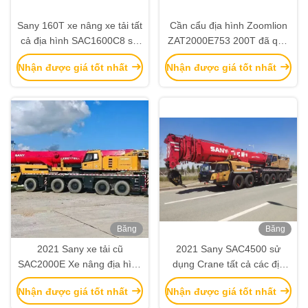
Sany 160T xe nâng xe tải tất
Cần cẩu địa hình Zoomlion
cả địa hình SAC1600C8 sử
ZAT2000E753 200T đã qua
dụng với 8-Section Boom từ
sử dụng năm 2021
Nhận được giá tốt nhất
Nhận được giá tốt nhất
năm 2023
Băng
Băng
hình
hình
2021 Sany xe tải cũ
2021 Sany SAC4500 sử
SAC2000E Xe nâng địa hình
dụng Crane tất cả các địa
200 tấn nâng
hình 450T Nâng Capacity
Nhận được giá tốt nhất
Nhận được giá tốt nhất