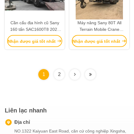
Cần cẩu địa hình cũ Sany
Máy nâng Sany 80T All
160 tấn SAC1600T8 2021
Terrain Mobile Crane
Dùng để nâng hạ nặng
STC800T5 Heavy Lifter
Nhận được giá tốt nhất
Nhận được giá tốt nhất
Cranes 2018 được sử dụng
1
2
Liên lạc nhanh
Địa chỉ
NO.1322 Kaiyuan East Road, căn cứ công nghiệp Xingsha,