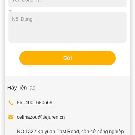
Gửi
Hãy liên lạc
86--4001680669

celinazou@tiejuren.cn
NO.1322 Kaiyuan East Road, căn cứ công nghiệp