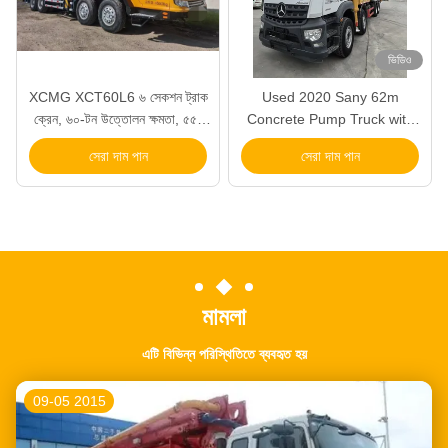
ভিডিও
XCMG XCT60L6 ৬ সেকশন ট্রাক
Used 2020 Sany 62m
ক্রেন, ৬০-টন উত্তোলন ক্ষমতা, ৫৫-
Concrete Pump Truck with
মিটার বুম পৌঁছানো এবং ওয়েইচাই
Benz Chassis
সেরা দাম পান
সেরা দাম পান
MC11.36-60 ইঞ্জিন সহ
মামলা
এটি বিভিন্ন পরিস্থিতিতে ব্যবহৃত হয়
09-05 2015