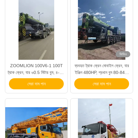
ভিডিও
ZOOMLION 100V6-1 100T
ব্যবহৃত ট্রাক ক্রেন মোবাইল ক্রেন, যার
ট্রাক ক্রেন, যার ৬0.5 মিটার বুম, ৪-অক্ষ
ইঞ্জিন 480HP, প্রধান বুম 80-84M
বিশিষ্ট ভারী উত্তোলনকারী এবং ১০০০
এবং বহু-অক্ষ (5-6 অক্ষ) চেসিস
সেরা দাম পান
সেরা দাম পান
কর্ম ঘন্টা