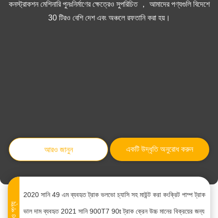
কনস্ট্রাকশন মেশিনারি পুনঃনির্মাণের ক্ষেত্রেও সুপরিচিত ， আমাদের পণ্যগুলি বিদেশে
30 টিরও বেশি দেশ এবং অঞ্চলে রফতানি করা হয়।
ব্যবহৃত স্যানি ট্রাক মুখযুক্ত কংক্রিট পাম্প নির্মাণ যন্ত্রপাতি SY5143THBE
ব্যবহৃত ট্রাক ক্রেন 2019-2023 সানি 80t 80 টন ট্রাক মাউন্ট হাইড্রোলিক ক্রেন
মূল ২০২০ সানি ব্যবহৃত কংক্রিট মিশুক ট্রাক ৮ ঘনমিটার পুরাতন সিমেন্ট ট্রাক
একটি উদ্ধৃতি অনুরোধ করুন
আরও জানুন
28 মিটার কংক্রিট মিশ্রণকারী ট্রাক পাম্প Teila ব্র্যান্ড 4 Axles সঙ্গে ইউরো V স্ট্যান্ডার্ড
কাস্টমাইজড Teila 26m কংক্রিট পাম্প ট্রাক ক্রলার পাম্প 4 বুম বিভাগের সঙ্গে
2020 সানি 49 এম ব্যবহৃত ট্রাক ভলভো চ্যাসি সহ মাউন্ট করা কংক্রিট পাম্প ট্রাক
আরও পণ্য
ভাল দাম ব্যবহৃত 2021 সানি 900T7 90t ট্রাক ক্রেন উচ্চ মানের বিক্রয়ের জন্য