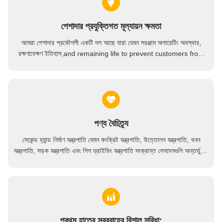
ব্যবহৃত স্যানি ট্রাক মুখযুক্ত কংক্রিট পাম্প নির্মাণ যন্ত্রপাতি SY5143THBE
ব্যবহৃত ট্রাক ক্রেন 2019-2023 সানি 80t 80 টন ট্রাক মাউন্ট হাইড্রোলিক ক্রেন
পেশাদার প্রযুক্তিগত মূল্যায়ন ক্ষমতা
মূল ২০২০ সানি ব্যবহৃত কংক্রিট মিশুক ট্রাক ৮ ঘনমিটার পুরাতন সিমেন্ট ট্রাক
আমরা পেশাদার প্রকৌশলী একটি দল আছে যারা যেমন সরঞ্জাম অপারেটিং অবস্থার,
28 মিটার কংক্রিট মিশ্রণকারী ট্রাক পাম্প Teila ব্র্যান্ড 4 Axles সঙ্গে ইউরো V স্ট্যান্ডার্ড
রক্ষণাবেক্ষণ ইতিহাস,and remaining life to prevent customers from
purchasing high-risk used equipment. গ্রাহকদের উচ্চ ঝুঁকিপূর্ণ ব্যবহৃত
সরঞ্জাম ক্রয় থেকে প্রতিরোধ করতে.
পণ্য বৈচিত্র্য
সেকেন্ড হ্যান্ড নির্মাণ যন্ত্রপাতি যেমন কংক্রিট যন্ত্রপাতি, উত্তোলন যন্ত্রপাতি, খনন
যন্ত্রপাতি, সড়ক যন্ত্রপাতি এবং পিল ড্রাইভিং যন্ত্রপাতি সংক্রান্ত লেনদেনগুলি অন্তর্ভুক্ত
করে, একাধিক দৃশ্যের চাহিদা পূরণ করে
প্রথম হাতের সরবরাহের বিশাল সুবিধা: