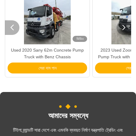


ভিডিও
Used 2020 Sany 62m Concrete Pump
2023 Used Zoomli
Truck with Benz Chassis
Pump Truck with Me
সেরা দাম পান
সেরা দ
আমাদের সম্বন্ধে
টিইলা ব্র্যান্ডটি সারা দেশে এবং এমনকি ব্যবহৃত নির্মাণ যন্ত্রপাতি ট্রেডিং এবং