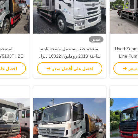
فيديو
Used Zooml
مضخة خط مستعمل مضخة ثابتة
Line Pum
شاحنة 2019 زومليون 10022 ديزل
Output 1
مضخة الخرسانة
20MPa خط مضخة يد ثانية
 سعر
احصل على أفضل سعر
احصل عل
9100*2450*