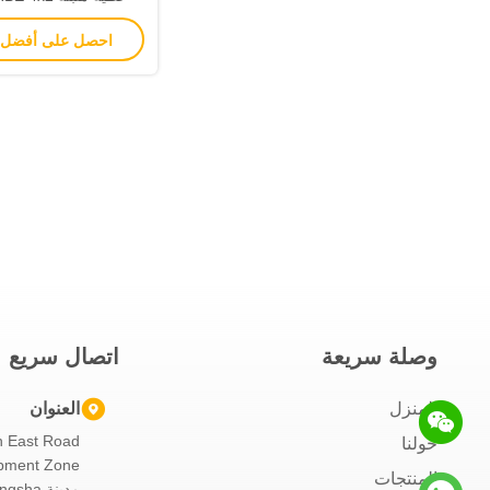
هيكل 85km/H يد ثانية
احصل على أفضل
وصلة سريعة
اتصال سريع
المنزل
العنوان
حولنا
المنتجات
مدينة Changsha ، مقاطعة Hunan ، الصين