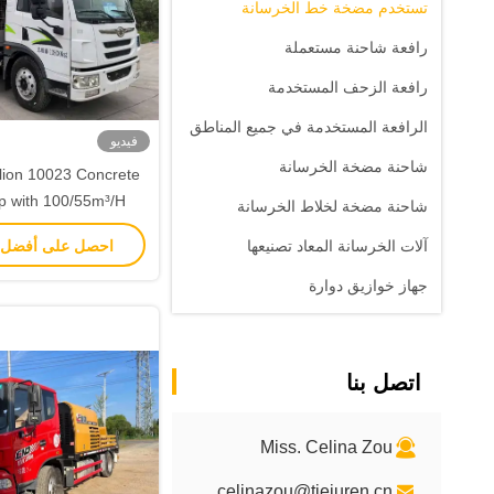
تستخدم مضخة خط الخرسانة
رافعة شاحنة مستعملة
رافعة الزحف المستخدمة
الرافعة المستخدمة في جميع المناطق
فيديو
شاحنة مضخة الخرسانة
ion 10023 Concrete
p with 100/55m³/H
شاحنة مضخة لخلاط الخرسانة
3800Kg Weight and
احصل على أفضل
آلات الخرسانة المعاد تصنيعها
3140mm Dimensions
جهاز خوازيق دوارة
اتصل بنا
Miss. Celina Zou
celinazou@tiejuren.cn