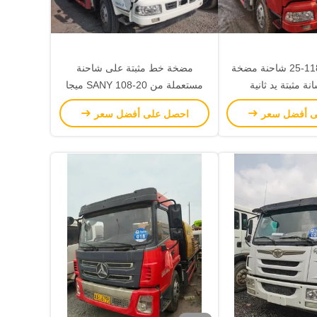
2021 ساني 118-25 شاحنة مضخة
مضخة خط مثبتة على شاحنة
 مثبتة يد ثانية
مستعملة من SANY 108-20 ميجا
SY5143THBE
باسكال مضخة خرسانة مثبتة على
ى أفضل سعر
احصل على أفضل سعر
مركبة 80434 متر مكعب