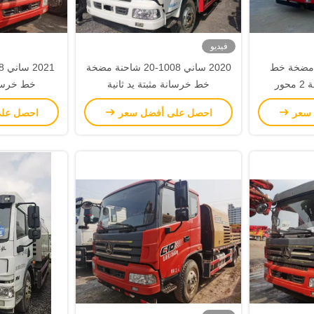
فيديو
20 ساني 10023 مضخة خط
2020 ساني 1008-20 شاحنة مضخة
الخرسانة المستعملة 2 محور
خط خرسانة مثبتة يد ثانية
خط خرسانة
لمنخفض
SY5133THBE-C10
-C10S
 سعر
احصل على أفضل سعر
احصل عل