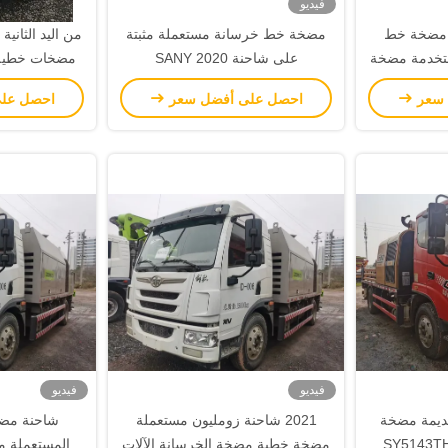
فيديو
شاحنة مضخة خط
مضخة خط خرسانة مستعملة مثبتة
ستخدمة مضخة
على شاحنة 2020 SANY
مضخات خطية 
يرة
18970CBM SY5143THBE
 سعر
احصل على أفضل سعر
احصل عل
فيديو
فيديو
 قديمة مضخة
2021 شاحنة زومليون مستعملة
شاحنة مض
SY5143THBE 4x2
مضخة خطية مضخة الخرسانة الآلات
المستعملة من