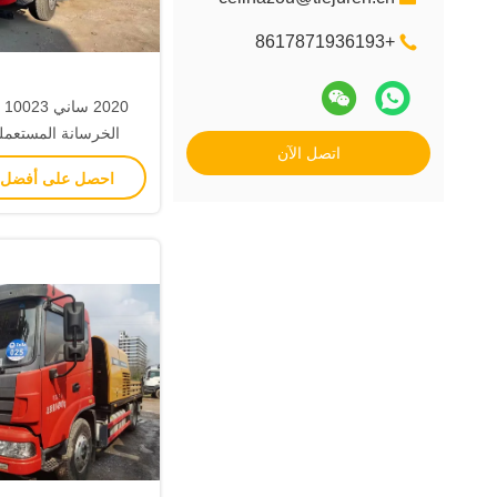
+8617871936193
20
اتصل الآن
استهلاك الوقود ا
احصل على أفضل