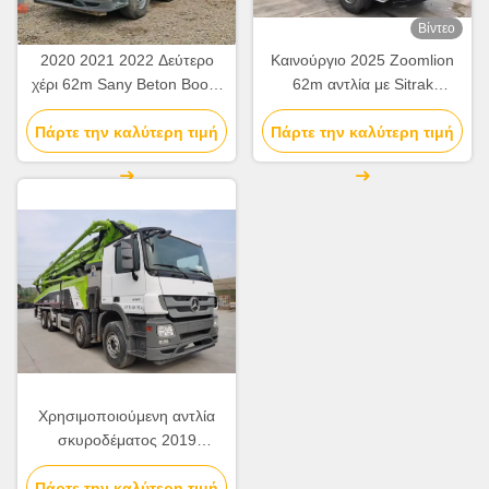
Βίντεο
2020 2021 2022 Δεύτερο
Καινούργιο 2025 Zoomlion
χέρι 62m Sany Beton Boom
62m αντλία με Sitrak
αντλία με τσιμεντένιο πλαίσιο
ZLJ5461THBKF
Πάρτε την καλύτερη τιμή
Πάρτε την καλύτερη τιμή
Χρησιμοποιούμενη αντλία
σκυροδέματος 2019
Zoomlion 63m αντλία
φορτηγό ZLJ5440THBBE για
Πάρτε την καλύτερη τιμή