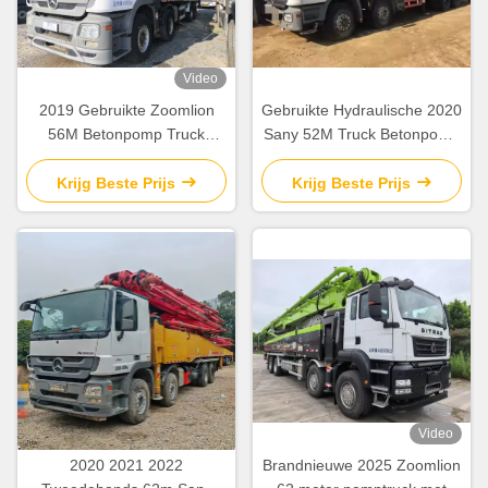
Video
2019 Gebruikte Zoomlion
Gebruikte Hydraulische 2020
56M Betonpomp Truck
Sany 52M Truck Betonpomp
Mercedes Benz Chassis met
SY5418THB
intelligente en efficiënte
Constructieapparatuur
Krijg Beste Prijs
Krijg Beste Prijs
werking
Video
2020 2021 2022
Brandnieuwe 2025 Zoomlion