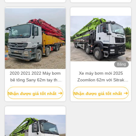
minh & Hiệu quả
Băng
hình
2020 2021 2022 Máy bơm
Xe máy bơm mới 2025
bê tông Sany 62m tay thứ
Zoomlion 62m với Sitrak
hai với khung bê tông
ZLJ5461THBKF
Nhận được giá tốt nhất
Nhận được giá tốt nhất