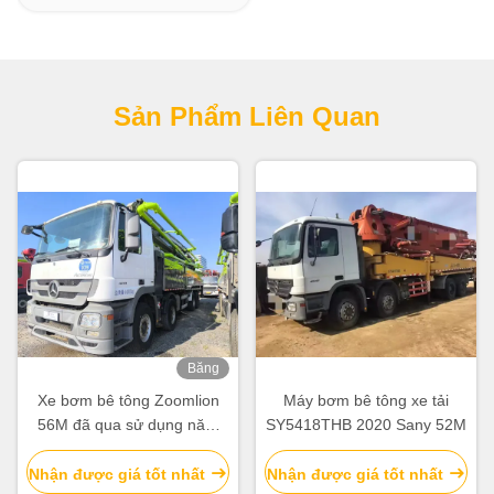
Sản Phẩm Liên Quan
Băng
hình
Xe bơm bê tông Zoomlion
Máy bơm bê tông xe tải
56M đã qua sử dụng năm
SY5418THB 2020 Sany 52M
2019, khung gầm Mercedes
Benz với Vận hành Thông
Nhận được giá tốt nhất
Nhận được giá tốt nhất