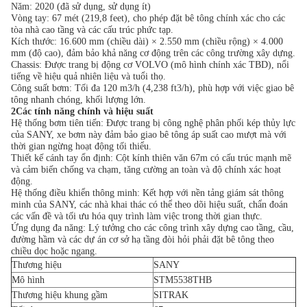
Năm: 2020 (đã sử dụng, sử dụng ít)
Vòng tay: 67 mét (219,8 feet), cho phép đặt bê tông chính xác cho các
tòa nhà cao tầng và các cấu trúc phức tạp.
Kích thước: 16.600 mm (chiều dài) × 2.550 mm (chiều rộng) × 4.000
mm (độ cao), đảm bảo khả năng cơ động trên các công trường xây dựng.
Chassis: Được trang bị động cơ VOLVO (mô hình chính xác TBD), nổi
tiếng về hiệu quả nhiên liệu và tuổi thọ.
Công suất bơm: Tối đa 120 m3/h (4,238 ft3/h), phù hợp với việc giao bê
tông nhanh chóng, khối lượng lớn.
2Các tính năng chính và hiệu suất
Hệ thống bơm tiên tiến: Được trang bị công nghệ phân phối kép thủy lực
của SANY, xe bơm này đảm bảo giao bê tông áp suất cao mượt mà với
thời gian ngừng hoạt động tối thiểu.
Thiết kế cánh tay ổn định: Cột kính thiên văn 67m có cấu trúc mạnh mẽ
và cảm biến chống va chạm, tăng cường an toàn và độ chính xác hoạt
động.
Hệ thống điều khiển thông minh: Kết hợp với nền tảng giám sát thông
minh của SANY, các nhà khai thác có thể theo dõi hiệu suất, chẩn đoán
các vấn đề và tối ưu hóa quy trình làm việc trong thời gian thực.
Ứng dụng đa năng: Lý tưởng cho các công trình xây dựng cao tầng, cầu,
đường hầm và các dự án cơ sở hạ tầng đòi hỏi phải đặt bê tông theo
chiều dọc hoặc ngang.
Thương hiệu
SANY
Mô hình
STM5538THB
Thương hiệu khung gầm
SITRAK