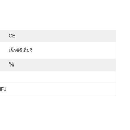
CE
เอ็กซ์ซีเอ็มจี
ใช้
MF1