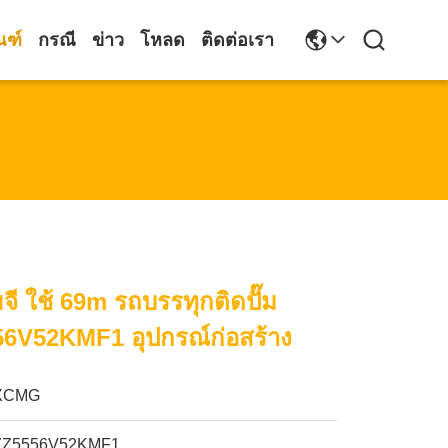
ณฑ์
กรณี
ข่าว
โหลด
ติดต่อเรา
็มจี ใช้ 69m รถบรรทุกติดปั๊ม
6V52KMF1 อุปกรณ์ก่อสร้าง
XCMG
ZZ5556V52KMF1