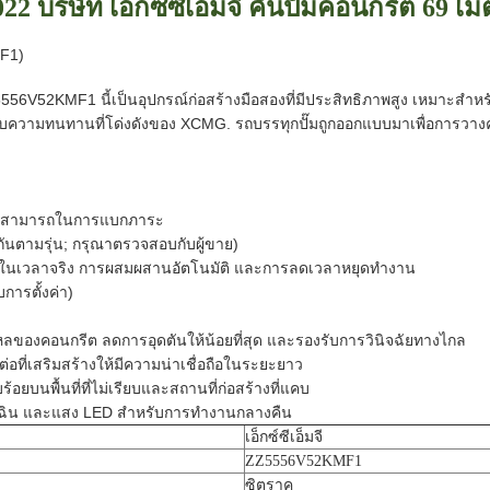
22 บริษัท เอ็กซ์ซีเอ็มจี คันปั๊มคอนกรีต 69 เ
F1)
6V52KMF1 นี้เป็นอุปกรณ์ก่อสร้างมือสองที่มีประสิทธิภาพสูง เหมาะสํ
บความทนทานที่โด่งดังของ XCMG. รถบรรทุกปั๊มถูกออกแบบมาเพื่อการวางค
วามสามารถในการแบกภาระ
งกันตามรุ่น; กรุณาตรวจสอบกับผู้ขาย)
ามในเวลาจริง การผสมผสานอัตโนมัติ และการลดเวลาหยุดทํางาน
บการตั้งค่า)
ของคอนกรีต ลดการอุดตันให้น้อยที่สุด และรองรับการวินิจฉัยทางไกล
่เสริมสร้างให้มีความน่าเชื่อถือในระยะยาว
อยบนพื้นที่ที่ไม่เรียบและสถานที่ก่อสร้างที่แคบ
เฉิน และแสง LED สําหรับการทํางานกลางคืน
เอ็กซ์ซีเอ็มจี
ZZ5556V52KMF1
ซิตราค