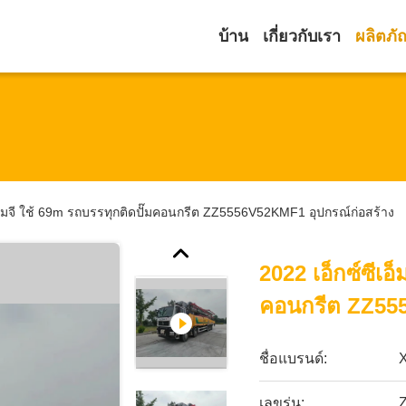
บ้าน
เกี่ยวกับเรา
ผลิตภั
เอ็มจี ใช้ 69m รถบรรทุกติดปั๊มคอนกรีต ZZ5556V52KMF1 อุปกรณ์ก่อสร้าง
2022 เอ็กซ์ซีเอ
คอนกรีต ZZ555
ชื่อแบรนด์:
เลขรุ่น: