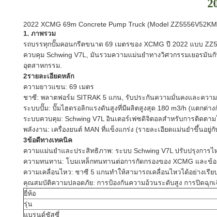
20
2022 XCMG 69m Concrete Pump Truck (Model ZZ5556V52KM
1. ภาพรวม
รถบรรทุกปั๊มคอนกรีตขนาด 69 เมตรของ XCMG ปี 2022 แบบ ZZ555
ควบคุม Schwing V7L, มันรวมความแม่นยําทางวิศวกรรมเยอรมันกั
อุตสาหกรรม.
2รายละเอียดหลัก
ความยาวแขน: 69 เมตร
ชาซี: พลาตฟอร์ม SITRAK 5 แกน, รับประกันความมั่นคงและค
ระบบปั๊ม: ปั๊มไฮดรอลิกแรงดันสูงที่มีผลิตสูงสุด 180 m3/h (แตกต่า
ระบบควบคุม: Schwing V7L อินเตอร์เฟซดิจิตอลสําหรับการติดต
พลังงาน: เครื่องยนต์ MAN ที่แข็งแกร่ง (รายละเอียดแม่นยําขึ้นอยู่กั
3ข้อดีทางเทคนิค
ความแม่นยําและประสิทธิภาพ: ระบบ Schwing V7L ปรับปรุงการไหล
ความทนทาน: โบมเหล็กทนทานต่อการกัดกรองของ XCMG และข้อต่อที
ความเคลื่อนไหว: ชาซี 5 แกนทําให้สามารถเคลื่อนไหวได้อย่างเรียบร้
คุณสมบัติความปลอดภัย: การป้องกันความอ้วนระดับสูง การปิดฉุก
ยี่ห้อ
รุ่น
แบรนด์ชัสซี่