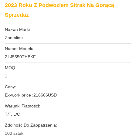
2023 Roku Z Podwoziem Sitrak Na Gorącą
Sprzedaż
Nazwa Marki:
Zoomlion
Numer Modelu:
ZLJ5550THBKF
MOQ:
1
Ceny:
Ex-work price :216666USD
Warunki Płatności:
T/T, L/C
Zdolność Do Zaopatrzenia:
100 sztuk