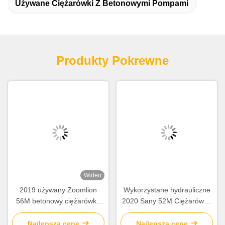
Używane Ciężarówki Z Betonowymi Pompami
Produkty Pokrewne
Wideo
2019 używany Zoomlion
Wykorzystane hydrauliczne
56M betonowy ciężarówka
2020 Sany 52M Ciężarówka
Mercedes Benz podwozie z
pompa betonowa
inteligentną i wydajną
SY5418THB Sprzęt
Najlepszą cenę
Najlepszą cenę