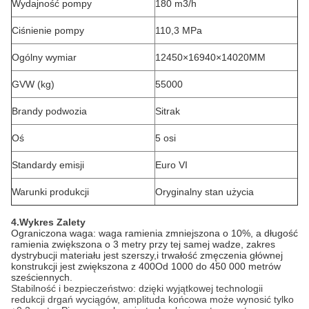
Wydajność pompy
180 m3/h
Ciśnienie pompy
110,3 MPa
Ogólny wymiar
12450×16940×14020MM
GVW (kg)
55000
Brandy podwozia
Sitrak
Oś
5 osi
Standardy emisji
Euro VI
Warunki produkcji
Oryginalny stan użycia
4.Wykres Zalety
Ograniczona waga: waga ramienia zmniejszona o 10%, a długość
ramienia zwiększona o 3 metry przy tej samej wadze, zakres
dystrybucji materiału jest szerszy,i trwałość zmęczenia głównej
konstrukcji jest zwiększona z 400Od 1000 do 450 000 metrów
sześciennych.
Stabilność i bezpieczeństwo: dzięki wyjątkowej technologii
redukcji drgań wyciągów, amplituda końcowa może wynosić tylko