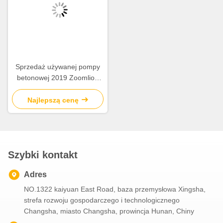
Sprzedaż używanej pompy
betonowej 2019 Zoomlion
63m Pump Truck
ZLJ5440THBBE
Najlepszą cenę
Szybki kontakt
Adres
NO.1322 kaiyuan East Road, baza przemysłowa Xingsha,
strefa rozwoju gospodarczego i technologicznego
Changsha, miasto Changsha, prowincja Hunan, Chiny