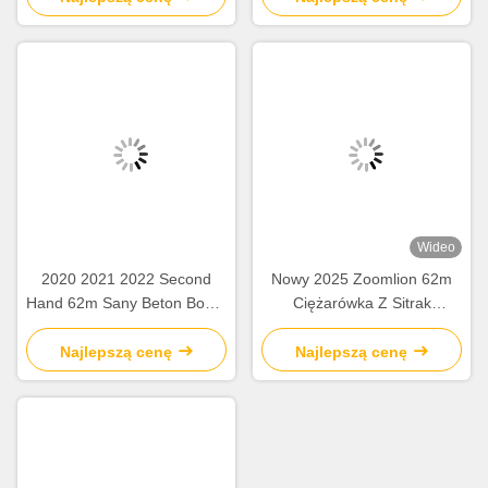
obsługą
budowlany
Wideo
2020 2021 2022 Second
Nowy 2025 Zoomlion 62m
Hand 62m Sany Beton Boom
Ciężarówka Z Sitrak
Pump z betonowym
ZLJ5461THBKF
podwoziem
Najlepszą cenę
Najlepszą cenę