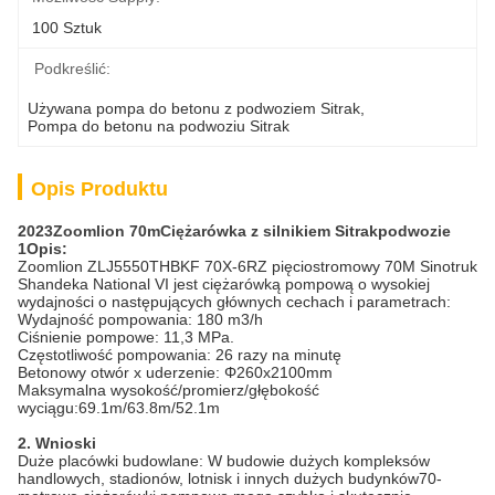
100 Sztuk
Podkreślić:
Używana pompa do betonu z podwoziem Sitrak
, 
Pompa do betonu na podwoziu Sitrak
Opis Produktu
2023
Zoomlion 70m
Ciężarówka z silnikiem Sitrak
podwozie
1Opis:
Zoomlion ZLJ5550THBKF 70X-6RZ pięciostromowy 70M Sinotruk
Shandeka National VI jest ciężarówką pompową o wysokiej
wydajności o następujących głównych cechach i parametrach:
Wydajność pompowania: 180 m3/h
Ciśnienie pompowe: 11,3 MPa.
Częstotliwość pompowania: 26 razy na minutę
Betonowy otwór x uderzenie: Φ260x2100mm
Maksymalna wysokość/promierz/głębokość
wyciągu:69.1m/63.8m/52.1m
2
. Wnioski
Duże placówki budowlane: W budowie dużych kompleksów
handlowych, stadionów, lotnisk i innych dużych budynków70-