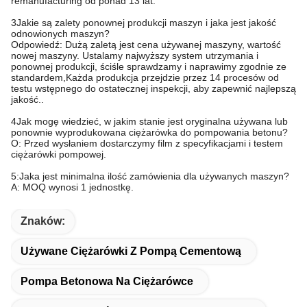
remanufacturing od ponad 13 lat.
3Jakie są zalety ponownej produkcji maszyn i jaka jest jakość
odnowionych maszyn?
Odpowiedź: Dużą zaletą jest cena używanej maszyny, wartość
nowej maszyny. Ustalamy najwyższy system utrzymania i
ponownej produkcji, ściśle sprawdzamy i naprawimy zgodnie ze
standardem,Każda produkcja przejdzie przez 14 procesów od
testu wstępnego do ostatecznej inspekcji, aby zapewnić najlepszą
jakość..
4Jak mogę wiedzieć, w jakim stanie jest oryginalna używana lub
ponownie wyprodukowana ciężarówka do pompowania betonu?
O: Przed wysłaniem dostarczymy film z specyfikacjami i testem
ciężarówki pompowej.
5:Jaka jest minimalna ilość zamówienia dla używanych maszyn?
A: MOQ wynosi 1 jednostkę.
Znaków:
Używane Ciężarówki Z Pompą Cementową
Pompa Betonowa Na Ciężarówce