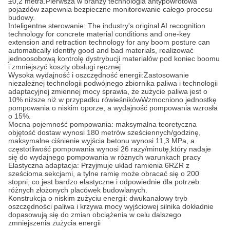
±0,2 metra.Pierwsza w branży technologia antypowrotowa
pojazdów zapewnia bezpieczne monitorowanie całego procesu
budowy.
Inteligentne sterowanie: The industry's original AI recognition
technology for concrete material conditions and one-key
extension and retraction technology for any boom posture can
automatically identify good and bad materials, realizować
jednoosobową kontrolę dystrybucji materiałów pod koniec boomu
i zmniejszyć koszty obsługi ręcznej
Wysoka wydajność i oszczędność energii:Zastosowanie
niezależnej technologii podwójnego zbiornika paliwa i technologii
adaptacyjnej zmiennej mocy sprawia, że zużycie paliwa jest o
10% niższe niż w przypadku rówieśnikówWzmocniono jednostkę
pompowania o niskim oporze, a wydajność pompowania wzrosła
o 15%.
Mocna pojemność pompowania: maksymalna teoretyczna
objętość dostaw wynosi 180 metrów sześciennych/godzinę,
maksymalne ciśnienie wyjścia betonu wynosi 11,3 MPa, a
częstotliwość pompowania wynosi 26 razy/minutę,który nadaje
się do wydajnego pompowania w różnych warunkach pracy
Elastyczna adaptacja: Przyjmuje układ ramienia 6RZR z
sześcioma sekcjami, a tylne ramię może obracać się o 200
stopni, co jest bardzo elastyczne i odpowiednie dla potrzeb
różnych złożonych placówek budowlanych.
Konstrukcja o niskim zużyciu energii: dwukanałowy tryb
oszczędności paliwa i krzywa mocy wyjściowej silnika dokładnie
dopasowują się do zmian obciążenia w celu dalszego
zmniejszenia zużycia energii