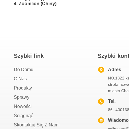
4. Zoomlion (Chiny)
Szybki link
Szybki kon
Do Domu
Adres
NO.1322 ka
O Nas
strefa roz
Produkty
miasto Cha
Sprawy
Tel.
Nowości
86--40016
Ściągnąć
Wiadomoś
Skontaktuj Się Z Nami
celinazou@