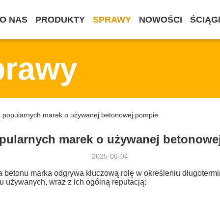
O NAS
PRODUKTY
SPRAWY
NOWOŚCI
ŚCIĄG
prawy
ka popularnych marek o używanej betonowej pompie
opularnych marek o używanej betonowe
2025-06-04
etonu marka odgrywa kluczową rolę w określeniu długotermino
u używanych, wraz z ich ogólną reputacją: