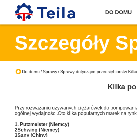
DO DOMU
Szczegóły S
/
/
Do domu
Sprawy
Sprawy dotyczące przedsiębiorstw Kil
Kilka p
Przy rozważaniu używanych ciężarówek do pompowania b
ogólnej wydajności.Oto kilka popularnych marek na rynk
1. Putzmeister (Niemcy)
2Schwing (Niemcy)
3Sany (Chiny)