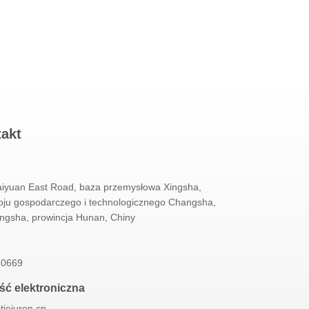
takt
iyuan East Road, baza przemysłowa Xingsha,
woju gospodarczego i technologicznego Changsha,
ngsha, prowincja Hunan, Chiny
80669
ć elektroniczna
tiejuren.cn