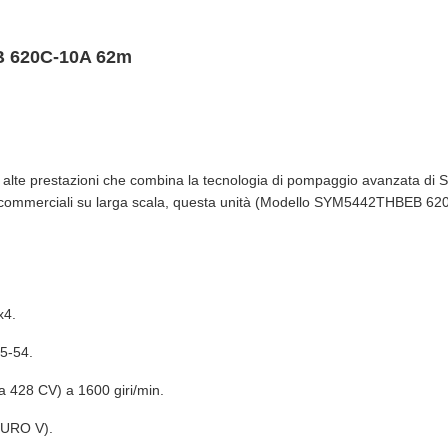
B 620C-10A 62m
e prestazioni che combina la tecnologia di pompaggio avanzata di Sany
oni commerciali su larga scala, questa unità (Modello SYM5442THBEB 62
x4.
5-54.
a 428 CV) a 1600 giri/min.
EURO V).