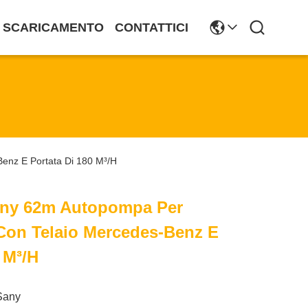
SCARICAMENTO
CONTATTICI
enz E Portata Di 180 M³/h
any 62m Autopompa Per
Con Telaio Mercedes-Benz E
 M³/h
Sany