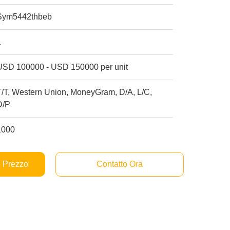
Sym5442thbeb
1
USD 100000 - USD 150000 per unit
T/T, Western Union, MoneyGram, D/A, L/C,
D/P
1000
e Prezzo
Contatto Ora