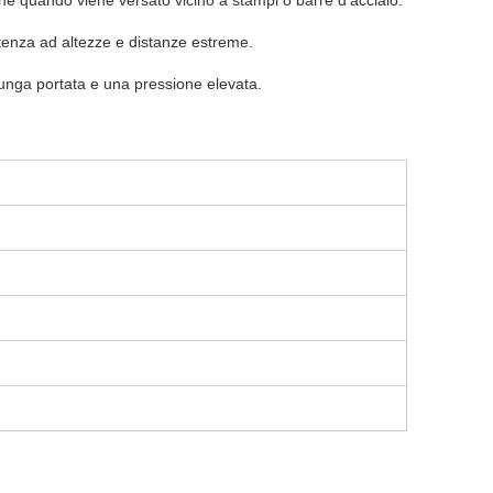
one quando viene versato vicino a stampi o barre d'acciaio.
tenza ad altezze e distanze estreme.
unga portata e una pressione elevata.