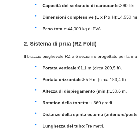
Capacità del serbatoio di carburante:
390 litri.
Dimensioni complessive (L x P x H):
14,550 m
Peso totale:
44,000 kg di PVA.
2. Sistema di prua (RZ Fold)
Il braccio pieghevole RZ a 6 sezioni è progettato per la massim
Portata verticale:
61.1 m (circa 200,5 ft).
Portata orizzontale:
55.9 m (circa 183,4 ft).
Altezza di dispiegamento (min.):
130,6 m.
Rotation della torretta:
± 360 gradi.
Distanze della spinta esterna (anteriore/poste
Lunghezza del tubo:
Tre metri.