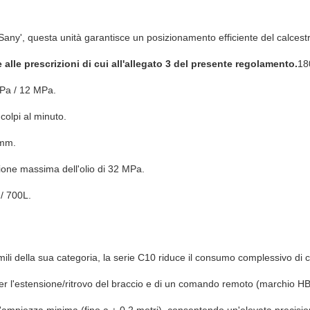
 Sany', questa unità garantisce un posizionamento efficiente del calces
alle prescrizioni di cui all'allegato 3 del presente regolamento.
18
Pa / 12 MPa.
 colpi al minuto.
mm.
ione massima dell'olio di 32 MPa.
/ 700L.
imili della sua categoria, la serie C10 riduce il consumo complessivo di 
er l'estensione/ritrovo del braccio e di un comando remoto (marchio HB