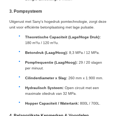
3. Pompsysteem
Uitgerust met Sany's hogedruk pomtechnologie, zorgt deze
unit voor efficiënte betonplaatsing met lage pulsatie.
Theoretische Capaciteit (Lage/Hoge Druk):
180 m³/u / 120 m³/u.
Betondruk (Laag/Hoog):
8,3 MPa / 12 MPa.
Pompfrequentie (Laag/Hoog):
29 / 20 slagen
per minuut.
Cilinderdiameter x Slag:
260 mm x 1.900 mm.
Hydraulisch Systeem:
Open circuit met een
maximale oliedruk van 32 MPa.
Hopper Capaciteit / Watertank:
800L / 700L.
4. Belangrijkste Kenmerken & Voordelen