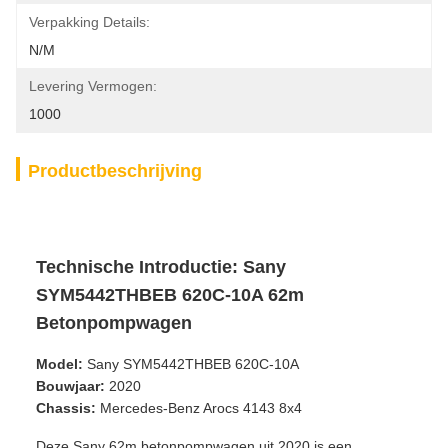
Verpakking Details:
N/M
Levering Vermogen:
1000
Productbeschrijving
Technische Introductie: Sany
SYM5442THBEB 620C-10A 62m
Betonpompwagen
Model:
Sany SYM5442THBEB 620C-10A
Bouwjaar:
2020
Chassis:
Mercedes-Benz Arocs 4143 8x4
Deze Sany 62m betonpompwagen uit 2020 is een