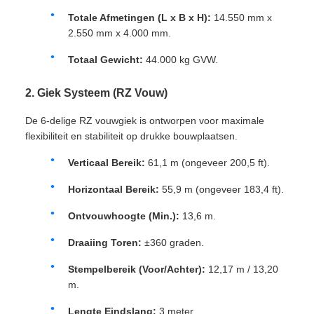
Totale Afmetingen (L x B x H):
14.550 mm x
2.550 mm x 4.000 mm.
Totaal Gewicht:
44.000 kg GVW.
2. Giek Systeem (RZ Vouw)
De 6-delige RZ vouwgiek is ontworpen voor maximale
flexibiliteit en stabiliteit op drukke bouwplaatsen.
Verticaal Bereik:
61,1 m (ongeveer 200,5 ft).
Horizontaal Bereik:
55,9 m (ongeveer 183,4 ft).
Ontvouwhoogte (Min.):
13,6 m.
Draaiing Toren:
±360 graden.
Stempelbereik (Voor/Achter):
12,17 m / 13,20
m.
Lengte Eindslang:
3 meter.