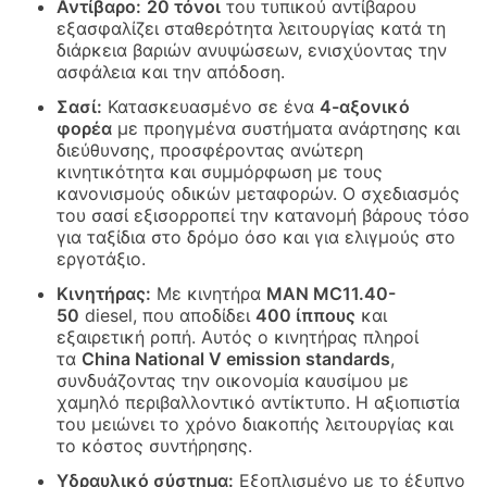
Αντίβαρο:
20 τόνοι
του τυπικού αντίβαρου
εξασφαλίζει σταθερότητα λειτουργίας κατά τη
διάρκεια βαριών ανυψώσεων, ενισχύοντας την
ασφάλεια και την απόδοση.
Σασί:
Κατασκευασμένο σε ένα
4-αξονικό
φορέα
με προηγμένα συστήματα ανάρτησης και
διεύθυνσης, προσφέροντας ανώτερη
κινητικότητα και συμμόρφωση με τους
κανονισμούς οδικών μεταφορών. Ο σχεδιασμός
του σασί εξισορροπεί την κατανομή βάρους τόσο
για ταξίδια στο δρόμο όσο και για ελιγμούς στο
εργοτάξιο.
Κινητήρας:
Με κινητήρα
MAN MC11.40-
50
diesel, που αποδίδει
400 ίππους
και
εξαιρετική ροπή. Αυτός ο κινητήρας πληροί
τα
China National V emission standards
,
συνδυάζοντας την οικονομία καυσίμου με
χαμηλό περιβαλλοντικό αντίκτυπο. Η αξιοπιστία
του μειώνει το χρόνο διακοπής λειτουργίας και
το κόστος συντήρησης.
Υδραυλικό σύστημα:
Εξοπλισμένο με το έξυπνο