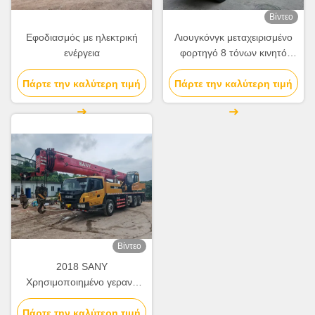
Βίντεο
Εφοδιασμός με ηλεκτρική
Λιουγκόνγκ μεταχειρισμένο
ενέργεια
φορτηγό 8 τόνων κινητό
γερανό 2012 QY8A
Πάρτε την καλύτερη τιμή
Πάρτε την καλύτερη τιμή
χρησιμοποιείται
Βίντεο
2018 SANY
Χρησιμοποιημένο γερανό
φορτηγών 25T STC250T
Πάρτε την καλύτερη τιμή
Πλήρως υδραυλικά κινητά