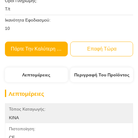
Όροι Πληρωμής:
T/t
Ικανότητα Εφοδιασμού:
10
Πάρτε Την Καλύτερη Τιμή
Επαφή Τώρα
Λεπτομέρειες
Περιγραφή Του Προϊόντος
Λεπτομέρειες
Τόπος Καταγωγής:
ΚΙΝΑ
Πιστοποίηση:
CE