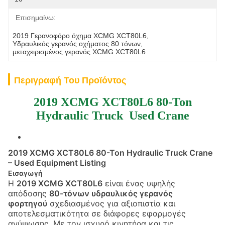
Επισημαίνω:
2019 Γερανοφόρο όχημα XCMG XCT80L6
, 
Υδραυλικός γερανός οχήματος 80 τόνων
, 
μεταχειρισμένος γερανός XCMG XCT80L6
Περιγραφή Του Προϊόντος
2019 XCMG XCT80L6 80-Ton
Hydraulic Truck Used Crane
2019 XCMG XCT80L6 80-Ton Hydraulic Truck Crane
– Used Equipment Listing
Εισαγωγή
Η
2019 XCMG XCT80L6
είναι ένας υψηλής
απόδοσης
80-τόνων υδραυλικός γερανός
φορτηγού
σχεδιασμένος για αξιοπιστία και
αποτελεσματικότητα σε διάφορες εφαρμογές
ανύψωσης. Με τον ισχυρό κινητήρα και τις