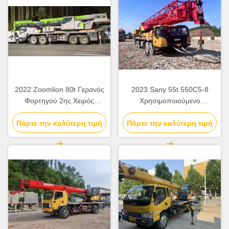
2022 Zoomlion 80t Γερανός
2023 Sany 55t 550C5-8
Φορτηγού 2ης Χειρός
Χρησιμοποιούμενο
ZCT800V663-1 Για
εξοπλισμό ανύψωσης
Πάρτε την καλύτερη τιμή
Εργοτάξιο
Πάρτε την καλύτερη τιμή
γερανού φορτηγών για
οικοδομικούς χώρους