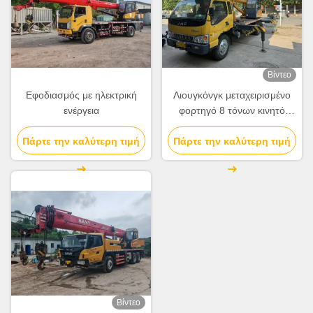
Βίντεο
Εφοδιασμός με ηλεκτρική
Λιουγκόνγκ μεταχειρισμένο
ενέργεια
φορτηγό 8 τόνων κινητό
γερανό 2012 QY8A
Πάρτε την καλύτερη τιμή
Πάρτε την καλύτερη τιμή
χρησιμοποιείται
Βίντεο