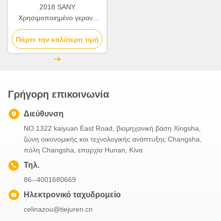
2018 SANY
Χρησιμοποιημένο γερανό
φορτηγών 25T STC250T
Πάρτε την καλύτερη τιμή
Πλήρως υδραυλικά κινητά
μηχανήματα ανύψωσης
γερανού
Γρήγορη επικοινωνία
Διεύθυνση
NO.1322 kaiyuan East Road, βιομηχανική βάση Xingsha,
ζώνη οικονομικής και τεχνολογικής ανάπτυξης Changsha,
πόλη Changsha, επαρχία Hunan, Κίνα
Τηλ.
86--4001680669
Ηλεκτρονικό ταχυδρομείο
celinazou@tiejuren.cn