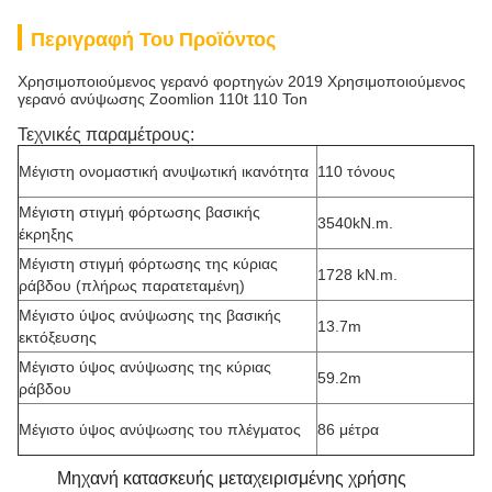
Περιγραφή Του Προϊόντος
Χρησιμοποιούμενος γερανό φορτηγών 2019 Χρησιμοποιούμενος
γερανό ανύψωσης Zoomlion 110t 110 Ton
Τεχνικές παραμέτρους:
Μέγιστη ονομαστική ανυψωτική ικανότητα
110 τόνους
Μέγιστη στιγμή φόρτωσης βασικής
3540kN.m.
έκρηξης
Μέγιστη στιγμή φόρτωσης της κύριας
1728 kN.m.
ράβδου (πλήρως παρατεταμένη)
Μέγιστο ύψος ανύψωσης της βασικής
13.7m
εκτόξευσης
Μέγιστο ύψος ανύψωσης της κύριας
59.2m
ράβδου
Μέγιστο ύψος ανύψωσης του πλέγματος
86 μέτρα
Μηχανή κατασκευής μεταχειρισμένης χρήσης