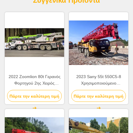
Συγγενικά Προϊόντα
2022 Zoomlion 80t Γερανός
2023 Sany 55t 550C5-8
Φορτηγού 2ης Χειρός
Χρησιμοποιούμενο
ZCT800V663-1 Για
εξοπλισμό ανύψωσης
Πάρτε την καλύτερη τιμή
Εργοτάξιο
Πάρτε την καλύτερη τιμή
γερανού φορτηγών για
οικοδομικούς χώρους