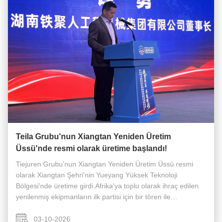
Teila Grubu'nun Xiangtan Yeniden Üretim
Üssü'nde resmi olarak üretime başlandı!
Tiejuren Grubu'nun Xiangtan Yeniden Üretim Üssü resmi
olarak Xiangtan Şehri'nin Yueyang Yüksek Teknoloji
Bölgesi'nde üretime girdi.Afrika'ya toplu olarak ihraç edilen
yenilenmiş ekipmanların ilk partisi için bir tören ile
birlikteKatılımcılar arasında Xiangtan Belediye Halk Kongresi
Daimi Komitesi ...
03-10-2026