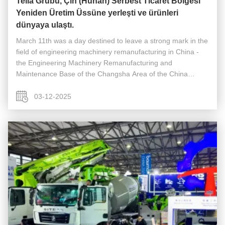
Teila Grubu, Çin (Hunan) Serbest Ticaret Bölgesi
Yeniden Üretim Üssüne yerleşti ve ürünleri
dünyaya ulaştı.
March 11th was a day destined to leave a strong mark in the
field of engineering machinery remanufacturing in China -
the Engineering Machinery Remanufacturing and
Maintenance Base of the Changsha Area of ​​the China
(Hunan) Pilot Free Trade Zone was officially unveiledHunan
Eyaleti Vali Yardımcısı ...
03-12-2025