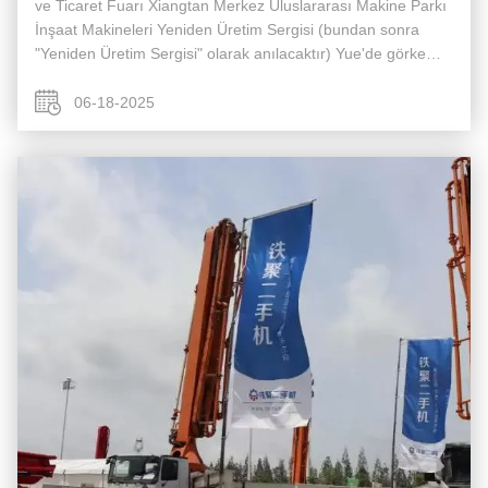
ve Ticaret Fuarı Xiangtan Merkez Uluslararası Makine Parkı
İnşaat Makineleri Yeniden Üretim Sergisi (bundan sonra
"Yeniden Üretim Sergisi" olarak anılacaktır) Yue'de görkemli
bir şekilde başladı.tang Ekonomik Kalkınma Bölgesi'nde,
Çin-Afrika ...
06-18-2025