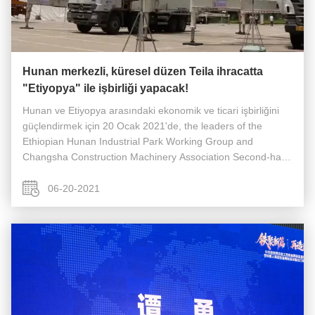
Hunan merkezli, küresel düzen Teila ihracatta
"Etiyopya" ile işbirliği yapacak!
Hunan ve Etiyopya arasındaki ekonomik ve ticari işbirliğini
güçlendirmek için 20 Ocak 2021'de, the leaders of the
Ethiopian Hunan Industrial Park Working Group and
Changsha Construction Machinery Association Second-hand
Equipment Alliance visited Teila Group's Changsha
headquarters to conduct in...
06-20-2021