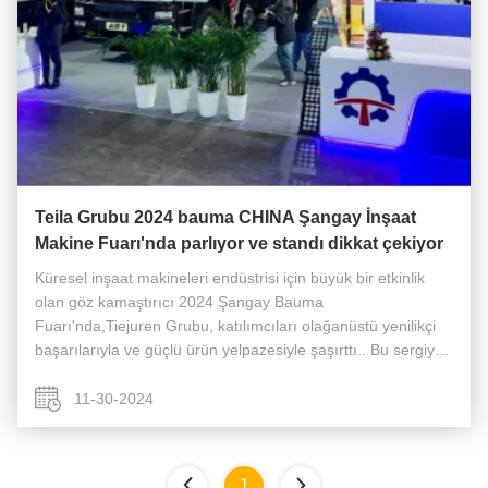
Teila Grubu 2024 bauma CHINA Şangay İnşaat
Makine Fuarı'nda parlıyor ve standı dikkat çekiyor
Küresel inşaat makineleri endüstrisi için büyük bir etkinlik
olan göz kamaştırıcı 2024 Şangay Bauma
Fuarı'nda,Tiejuren Grubu, katılımcıları olağanüstü yenilikçi
başarılarıyla ve güçlü ürün yelpazesiyle şaşırttı.. Bu sergiye
Tiejuren, 47 metrelik Mercedes-Benz şasi pompa kamyonu,
28 metrelik beton ...
11-30-2024
1