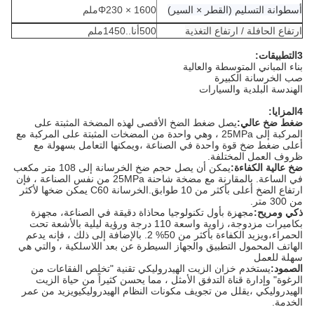
أسطوانة التسليم (القطر × السير)
Φ230 × 1600
ملم
ارتفاع الحافلة / ارتفاع التغذية
500
أنا..
1450
ملم
3التطبيقات:
بناء المباني المتوسطة والعالية
صب الخرسانة الكبيرة
الهندسة البلدية والسيارات
4المزايا:
ضغط ضخ عالي:
يصل ضغط الضخ الأقصى لهذه المضخة المثبتة على
المركبة إلى 25MPa ، وهي واحدة من المضخات المثبتة على المركبة مع
أعلى ضغط ضخ قوة واحدة في الصناعة ،ويمكنها التعامل بسهولة مع
ظروف العمل المختلفة.
ضخ عالية الكفاءة:
يمكن أن يصل حجم ضخ الخرسانة إلى 108 متر مكعب
في الساعة. بالمقارنة مع مضخة شاحنة 25MPa من نفس الصناعة ، فإن
ارتفاع الضخ أعلى بأكثر من 10 طوابق.الخرسانة C60 يمكن ضخها لأكثر
من 300 متر.
ذكي ومريح:
مجهزة بأول تكنولوجيا محاذاة دقيقة في الصناعة، مجهزة
بكاميرات مزدوجة، زاوية واسعة 110 درجة ورؤية ليلية بالأشعة تحت
الحمراء،ويزيد الكفاءة بأكثر من 50% 2. بالإضافة إلى ذلك ، فإنه يدعم
الهاتف المحمول التطبيق والجهاز السيطرة عن بعد اللاسلكية ، والتي هي
سهلة للعمل
الصمود:
يستخدم خزان الزيت الهيدروليكي تقنية "تخلص الفقاعات من
الرغوة" وإدارة قناة التدفق الأمثل ، مما يحسن كثيراً من حياة الزيت
الهيدروليكي ،يقلل من تجويف مكونات النظام الهيدروليكيويزيد من عمر
الخدمة.