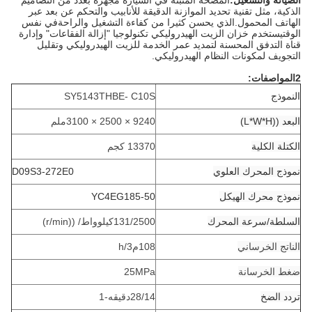
الصيانة والتشغيل:
المضخة المثبتة في السيارة مجهزة بعدد من التصاميم
الذكية، مثل تقنية تحديد الموازنة الدقيقة للأنابيب والتحكم عن بعد عبر
الهاتف المحمول.الذي يحسن كثيرا من كفاءة التشغيل والراحةفي نفس
الوقتيستخدم خزان الزيت الهيدروليكي تكنولوجيا "إزالة الفقاعات" وإدارة
قناة التدفق المحسنة لتمديد عمر الخدمة للزيت الهيدروليكي وتقليل
التجويف لمكونات النظام الهيدروليكي.
2المواصفات:
النموذج
SY5143THBE- C10S
البعد ((L*W*H)
9240 × 2500 × 3100
ملم
الكتلة الكلية
13370 كجم
نموذج المحرك العلوي
D09S3-272E0
نموذج محرك الهيكل
YC4EG185-50
السلطة/سرعة المحرك
131/2500
كيلوواط/ ((r/min)
الناتج الخرساني
108
م3
/h
ضغط الخرسانة
MPa
25
تردد الضخ
28/14
دقيقه-1