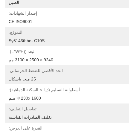
الصين
إصدار الشهادات:
CE,ISO9001
النموذج:
Sy5143thbe- C10S
البعد ((L*W*H):
9240 × 2500 × 3100 مم
الحد الأقصى للضغط الخرساني:
25 ميجا باسكال
أسطوانة التسليم (ديا. × السكتة الدماغية):
Φ 230x 1600 ملم
تفاصيل التغليف:
تغليف الصادرات القياسية
القدرة على العرض: