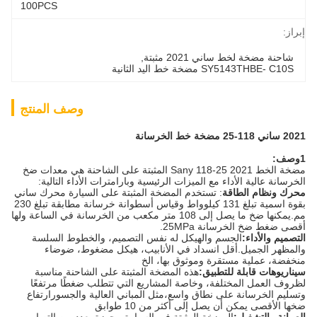
100PCS
إبراز:
شاحنة مضخة لخط ساني 2021 مثبتة
, 
SY5143THBE- C10S مضخة خط اليد الثانية
وصف المنتج
2021 ساني 118-25 مضخة خط الخرسانة
1وصف:
مضخة الخط 2021 Sany 118-25 المثبتة على الشاحنة هي معدات ضخ
الخرسانة عالية الأداء مع الميزات الرئيسية وبارامترات الأداء التالية:
محرك ونظام الطاقة
: تستخدم المضخة المثبتة على السيارة محرك ساني
بقوة اسمية تبلغ 131 كيلوواط وقياس أسطوانة خرسانة مطابقة تبلغ 230
مم.يمكنها ضخ ما يصل إلى 108 متر مكعب من الخرسانة في الساعة ولها
أقصى ضغط ضخ الخرسانة 25MPa.
التصميم والأداء:
الجسم والهيكل له نفس التصميم، والخطوط السلسة
والمظهر الجميل.أقل انسداد في الأنابيب، هيكل مضغوط، ضوضاء
منخفضة، عملية مستقرة وموثوق بها، الخ
سيناريوهات قابلة للتطبيق:
هذه المضخة المثبتة على الشاحنة مناسبة
لظروف العمل المختلفة، وخاصة المشاريع التي تتطلب ضغطًا مرتفعًا
وتسليم الخرسانة على نطاق واسع،مثل المباني العالية والجسورارتفاع
ضخها الأقصى يمكن أن يصل إلى أكثر من 10 طوابق