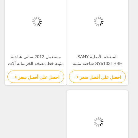
المضخة الأصلية SANY
مستعمل 2012 ساني شاحنة
SY5133THBE شاحنة مثبتة
مثبتة خط مضخة الخرسانة آلات
108-20MPa خط مضخة يد ثانية
الخرسانة 90-18mpa
احصل على أفضل سعر
احصل على أفضل سعر