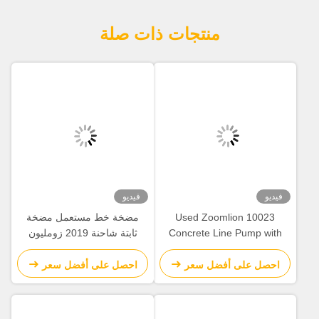
منتجات ذات صلة
فيديو
فيديو
Used Zoomlion 10023
مضخة خط مستعمل مضخة
Concrete Line Pump with
ثابتة شاحنة 2019 زومليون
100/55m³/H Output 13800Kg
10022 ديزل مضخة الخرسانة
Weight and
احصل على أفضل سعر
احصل على أفضل سعر
9100*2450*3140mm
Dimensions