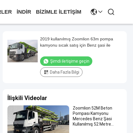
RLER
INDIR
BIZIMLE İLETIŞIM
2019 kullanılmış Zoomlion 63m pompa
kamyonu sıcak satış için Benz şasi ile
Şimdi iletişime geçin
Daha Fazla Bilgi
İlişkili Videolar
Zoomlion 52M Beton
Pompası Kamyonu
Mercedes Benz Şasi
Kullanılmış 52 Metre
Beton Pompası Kamyonu