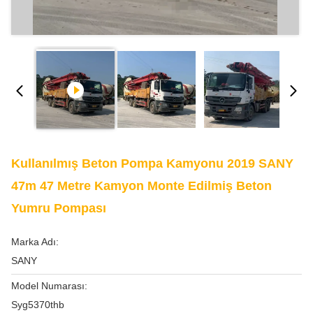
Kullanılmış Beton Pompa Kamyonu 2019 SANY
47m 47 Metre Kamyon Monte Edilmiş Beton
Yumru Pompası
Marka Adı:
SANY
Model Numarası:
Syg5370thb