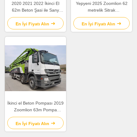
2020 2021 2022 İkinci El
Yepyeni 2025 Zoomlion 62
62m Beton Şasi ile Sany
metrelik Sitrak
Beton Boom Pompası
ZLJ5461THBKF ile pompa
kamyonu
En İyi Fiyatı Alın
En İyi Fiyatı Alın
İkinci el Beton Pompası 2019
Zoomlion 63m Pompa
Kamyonu ZLJ5440THBBE
Satılık
En İyi Fiyatı Alın