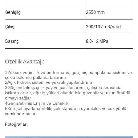
Genişliği
2550 mm
Çıkış
200/137 m3/saat
Basınç
8.3/12 MPa
Özellik Avantajı:
1Yüksek verimlilik ve performans, gelişmiş pompalama sistemi ve
çoklu bölümlü patlama tasarımı
2Açık hidrolik sistem ve yüksek yapılandırma
3Güçlendirilmiş çelik yay ve şasi tasarımı, çalışma sırasında
istikrarı artırır, ağır iş yükleri altında bile güvenlik ve uzun ömürlü
olmayı sağlar
4Genişletilmiş Erişim ve Esneklik
5Küresel uyarlanabilirlik, çok standartlı uyumluluk ve çok yönlü
yapılandırmalar
Fotoğraflar: