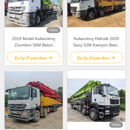
Video
2019 Model Kullanılmış
Kullanılmış Hidrolik 2020
Zoomlion 56M Beton
Sany 52M Kamyon Beton
Pompası Kamyonu
Pompası SY5418THB İnşaat
Mercedes Benz Şasi, Akıllı
Ekipmanı
En İyi Fiyatı Alın
En İyi Fiyatı Alın
ve Verimli Çalışma
Video