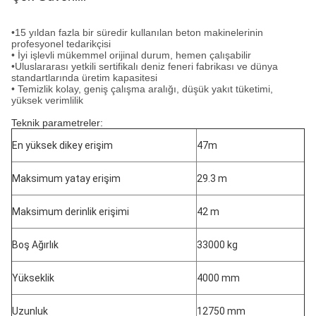
•
15 yıldan fazla bir süredir kullanılan beton makinelerinin
profesyonel tedarikçisi
• İyi işlevli mükemmel orijinal durum, hemen çalışabilir
•
Uluslararası yetkili sertifikalı deniz feneri fabrikası ve dünya
standartlarında üretim kapasitesi
•
Temizlik kolay, geniş çalışma aralığı, düşük yakıt tüketimi,
yüksek verimlilik
Teknik parametreler:
En yüksek dikey erişim
47m
Maksimum yatay erişim
29.3 m
Maksimum derinlik erişimi
42 m
Boş Ağırlık
33000 kg
Yükseklik
4000 mm
Uzunluk
12750 mm