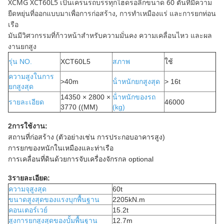
XCMG XCT60L5 เป็นเครนรถบรรทุกไฮดรอลิกขนาด 60 ตันที่มีความ
ยืดหยุ่นที่ออกแบบมาเพื่อการก่อสร้าง, การทําเหมืองแร่ และการยกท่อน
เรือ
มันมีวิศวกรรมที่ก้าวหน้าสําหรับความมั่นคง ความเคลื่อนไหว และผล
งานยกสูง
รุ่น NO.
XCT60L5
สภาพ
ใช้
ความสูงในการ
>40m
น้ําหนักยกสูงสุด
> 16t
ยกสูงสุด
14350 × 2800 ×
น้ําหนักของรถ
รายละเอียด
46000
3770 ((MM)
(kg)
2การใช้งาน:
สถานที่ก่อสร้าง (ตัวอย่างเช่น การประกอบอาคารสูง)
การยกของหนักในเหมืองและท่าเรือ
การเคลื่อนที่ดินด้วยการจับเครื่องจักรกล optional
3รายละเอียด:
ความจุสูงสุด
60t
ขนาดสูงสุดของแรงบุกพื้นฐาน
2205kN.m
คอนเตอร์เวย์
15.2t
สูงการยกสูงสุดของบั้มพื้นฐาน
12.7m