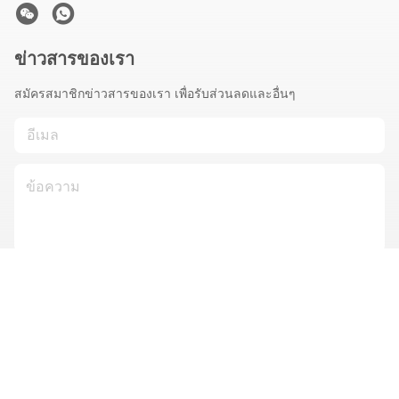
ข่าวสารของเรา
สมัครสมาชิกข่าวสารของเรา เพื่อรับส่วนลดและอื่นๆ
ติดต่อเรา
นโยบายความเป็นส่วนตัว
|
แผนผังเว็บไซต์
| จีน คุณภาพดี รถบรรทุก
ปั๊มคอนกรีตมือสอง ผู้จัดจําหน่าย.ลิขสิทธิ์ 2025-2026 Hunan Teila