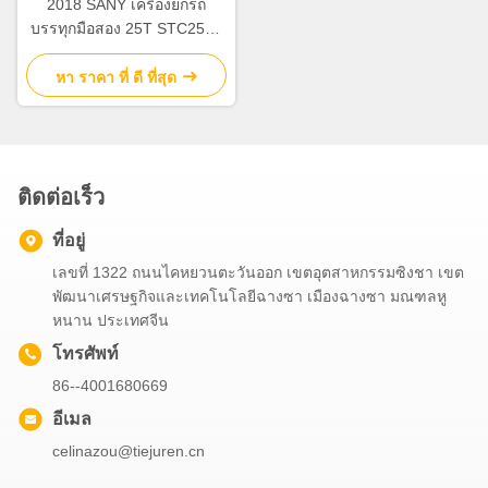
2018 SANY เครื่องยกรถ
บรรทุกมือสอง 25T STC250T
เครื่องยกเครนเคลื่อนไหวแบบ
ไฮดรอลิกเต็ม
หา ราคา ที่ ดี ที่สุด
ติดต่อเร็ว
ที่อยู่
เลขที่ 1322 ถนนไคหยวนตะวันออก เขตอุตสาหกรรมซิงชา เขต
พัฒนาเศรษฐกิจและเทคโนโลยีฉางซา เมืองฉางซา มณฑลหู
หนาน ประเทศจีน
โทรศัพท์
86--4001680669
อีเมล
celinazou@tiejuren.cn