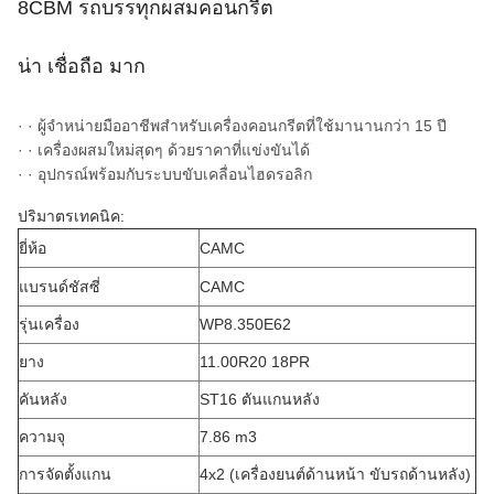
8CBM รถบรรทุกผสมคอนกรีต
น่า เชื่อถือ มาก
· · ผู้จําหน่ายมืออาชีพสําหรับเครื่องคอนกรีตที่ใช้มานานกว่า 15 ปี
· · เครื่องผสมใหม่สุดๆ ด้วยราคาที่แข่งขันได้
· · อุปกรณ์พร้อมกับระบบขับเคลื่อนไฮดรอลิก
ปริมาตรเทคนิค:
ยี่ห้อ
CAMC
แบรนด์ชัสซี่
CAMC
รุ่นเครื่อง
WP8.350E62
ยาง
11.00R20 18PR
คันหลัง
ST16 ตันแกนหลัง
ความจุ
7.86 m3
การจัดตั้งแกน
4x2 (เครื่องยนต์ด้านหน้า ขับรถด้านหลัง)