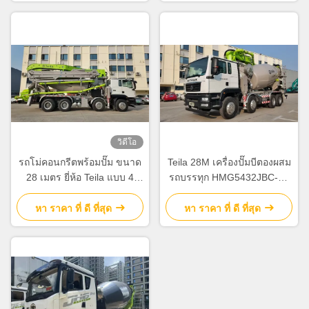
วิดีโอ
รถโม่คอนกรีตพร้อมปั๊ม ขนาด
Teila 28M เครื่องปั๊มบีตองผสม
28 เมตร ยี่ห้อ Teila แบบ 4
รถบรรทุก HMG5432JBC-28
เพลา มาตรฐาน Euro V
เครื่องปั๊มบีตองผสมรถบรรทุก
หา ราคา ที่ ดี ที่สุด
หา ราคา ที่ ดี ที่สุด