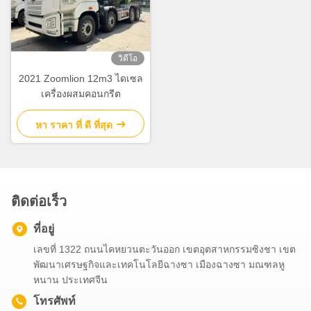
วิดีโอ
2021 Zoomlion 12m3 ไดเซล
เครื่องผสมคอนกรีต
หา ราคา ที่ ดี ที่สุด
ติดต่อเร็ว
ที่อยู่
เลขที่ 1322 ถนนไคหยวนตะวันออก เขตอุตสาหกรรมซิงชา เขต
พัฒนาเศรษฐกิจและเทคโนโลยีฉางซา เมืองฉางซา มณฑลหู
หนาน ประเทศจีน
โทรศัพท์