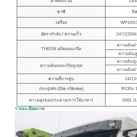
น้ําหนักรวม
150
ชาซี
จี
เครื่อง
WP10G3
อัตรากําลัง / ความเร็ว
247/2200
k
ความดันต่ํ
THEOR ผลิตคอนกรีต
ความดันสู
ความดันสู
ความดันคอนกรีตสูงสุด
ความดันต่ํ
ความถี่การสูบ
24/13
กระปุกส่ง (Dia.×Stroke)
Φ230x 
ความสูงของกระดาน/การให้อาหาร
500
L /
1
รายละเอียดภาพ