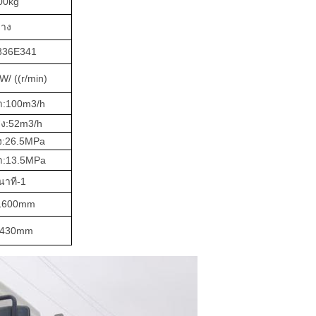
00kg
ฟาง
36E341
W/ ((r/min)
า:
100
m3
/h
ง:
52
m3
/h
ง:
26.5
MPa
า:
13.5
MPa
นาที-1
1600
mm
430
mm