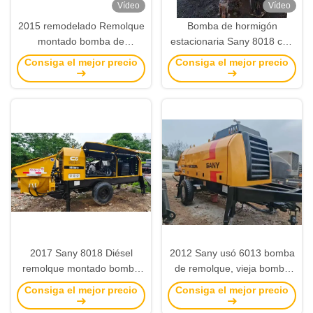
Vídeo
Vídeo
2015 remodelado Remolque
Bomba de hormigón
montado bomba de
estacionaria Sany 8018 con
hormigón Sany 8018 bomba
remolque original de 2017
Consiga el mejor precio
Consiga el mejor precio
de remolque estacionaria
2017 Sany 8018 Diésel
2012 Sany usó 6013 bomba
remolque montado bomba
de remolque, vieja bomba
de hormigón
de hormigón remolque
Consiga el mejor precio
Consiga el mejor precio
detrás