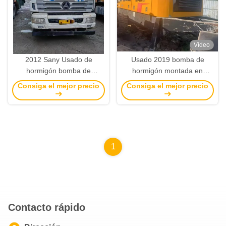
Vídeo
2012 Sany Usado de
Usado 2019 bomba de
hormigón bomba de
hormigón montada en
remolque 9018 6013 bomba
remolque Sany 9022 bomba
Consiga el mejor precio
Consiga el mejor precio
de remolque 2×180 kW
de hormigón de remolque
estacionaria
1
Contacto rápido