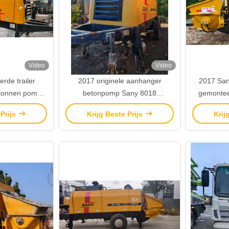
Video
Video
rde trailer
2017 originele aanhanger
2017 Sany
tonnen pomp
betonpomp Sany 8018
gemontee
nary trailer
stationaire aanhangerpomp
 Prijs
Krijg Beste Prijs
Krij
p