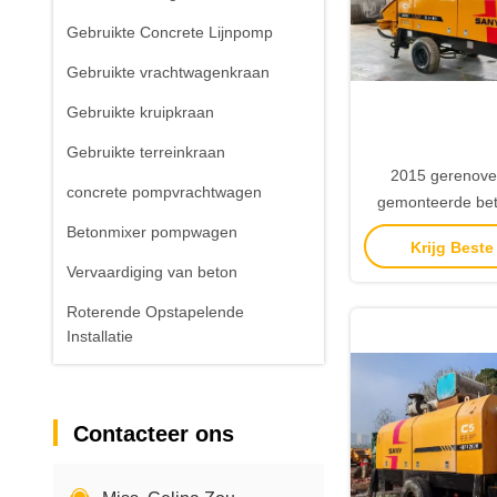
Gebruikte Concrete Lijnpomp
Gebruikte vrachtwagenkraan
Gebruikte kruipkraan
Gebruikte terreinkraan
2015 gerenovee
concrete pompvrachtwagen
gemonteerde be
Sany 8018 statio
Betonmixer pompwagen
Krijg Beste
pom
Vervaardiging van beton
Roterende Opstapelende
Installatie
Contacteer ons