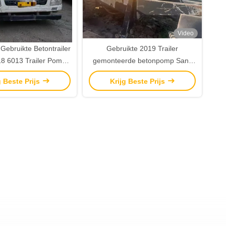
Video
Gebruikte Betontrailer
Gebruikte 2019 Trailer
8 6013 Trailer Pomp
gemonteerde betonpomp Sany
2×180 kW
9022 Stationaire trailer
g Beste Prijs
Krijg Beste Prijs
betonpomp