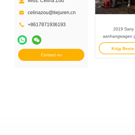
Miss. Celina Zou
celinazou@tiejuren.cn
+8617871936193
2019 Sany
aanhangwagen 
betonnen pomp
Krijg Beste
betonnen m
Contact nu