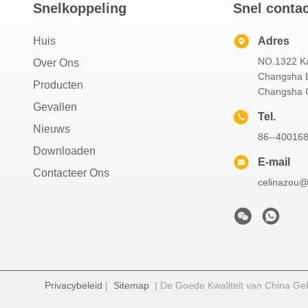
Snelkoppeling
Snel conta
Huis
Adres
NO.1322 Kai
Over Ons
Changsha E
Producten
Changsha C
Gevallen
Tel.
Nieuws
86--40016
Downloaden
E-mail
Contacteer Ons
celinazou@
Privacybeleid
|
Sitemap
| De Goede Kwaliteit van China Geb