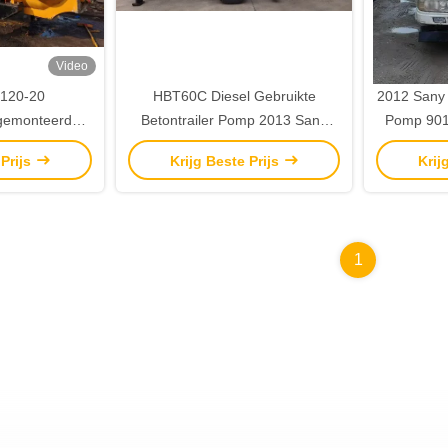
Video
 120-20
HBT60C Diesel Gebruikte
2012 Sany 
gemonteerde
Betontrailer Pomp 2013 Sany
Pomp 901
 gebruikte
Beton Pomp Trok Achter
 Prijs
Krijg Beste Prijs
Krij
achines
1