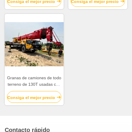
toneladas de elevación
450T
Consiga el mejor precio
Consiga el mejor precio
Granas de camiones de todo
terreno de 130T usadas con
7 secciones de boom
máximo. Potencia neta del
Consiga el mejor precio
motor 239kW
Contacto rápido