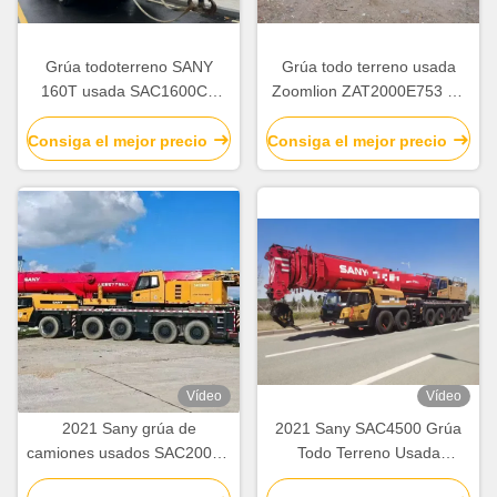
Grúa todoterreno SANY
Grúa todo terreno usada
160T usada SAC1600C8
Zoomlion ZAT2000E753 de
con pluma de 8 secciones
200T de 2021
de 2023
Consiga el mejor precio
Consiga el mejor precio
Vídeo
Vídeo
2021 Sany grúa de
2021 Sany SAC4500 Grúa
camiones usados SAC2000E
Todo Terreno Usada
grúa de todo terreno de 200
Capacidad de Elevación