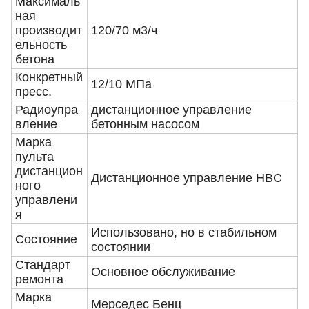
Максималь
ная
производит
120/70 м3/ч
ельность
бетона
Конкретный
12/10 МПа
пресс.
Радиоупра
дистанционное управление
вление
бетонным насосом
Марка
пульта
дистанцион
Дистанционное управление HBC
ного
управлени
я
Использовано, но в стабильном
Состояние
состоянии
Стандарт
Основное обслуживание
ремонта
Марка
Мерседес Бенц