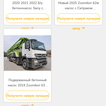
2020 2021 2022 Б/у
Новый 2025 Zoomlion 62м
бетононасос Sany с
насос с Ситраком
вылетом стрелы 62 м на
ZLJ5461THBKF
Получите самую лучшую
шасси Beton
Получите самую лучшую
цену
цену
Подержанный бетонный
насос 2019 Zoomlion 63м
Насосный грузовик
Получите самую лучшую
ZLJ5440THBBE Для
продажи
цену