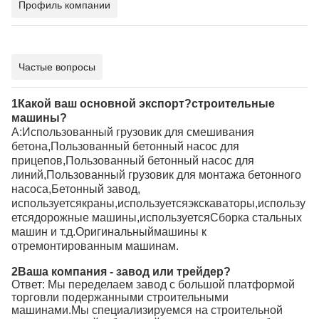
Профиль компании
Частые вопросы
1Какой ваш основной экспорт?
строительные
машины
?
А:
Использованный грузовик для смешивания
бетона,Пользованный бетонный насос для
прицепов,Пользованный бетонный насос для
линий,Пользованный грузовик для монтажа бетонного
насоса,Бетонный завод
,
используется
краны,
используется
экскаваторы,
использу
ется
дорожные машины,
используется
Сборка стальных
машин и т.д.
Оригинальный
машины к
отремонтированным машинам
.
2Ваша компания - завод или трейдер?
Ответ: Мы переделаем завод с большой платформой
торговли подержанными строительными
машинами.Мы специализируемся на строительной