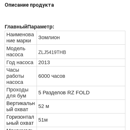
Описание продукта
Главный
Параметр:
Наименова
Зомлион
ние марки
Модель
ZLJ5419THB
насоса
Год насоса
2013
Часы
работы
6000 часов
насоса
Проходы
5 Разделов RZ FOLD
для бум
Вертикальн
52 м
ый охват
Горизонтал
51м
ьный охват