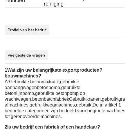
oducten
reiniging
Profiel van het bedrijf
Veelgestelde vragen
1Wat zijn uw belangrijkste exportproducten?
bouwmachines
?
A:
Gebruikte betonmixtruck,gebruikte
aanhangwagenbetonpomp,gebruikte
betonlijnpomp,gebruikte betonpomp op
vrachtwagen,betonbatchfabriek
Gebruikt
kranen,
gebruikt
gra
afmachines,
gebruikt
wegmachines,
gebruikt
De in artikel 1
bedoelde categorieën zijn bedoeld voor:
originele
machines
tot gerenoveerde machines
.
2Is uw bedrijf een fabriek of een handelaar?