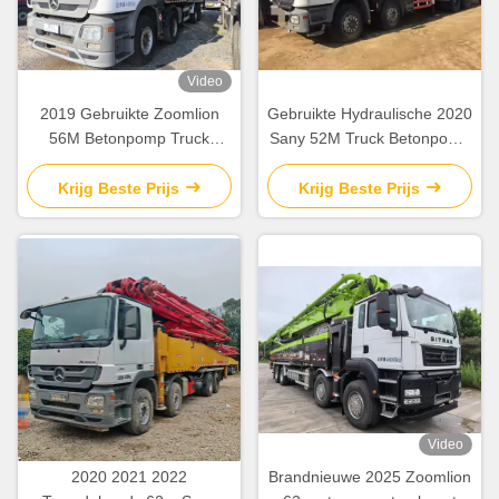
Video
2019 Gebruikte Zoomlion
Gebruikte Hydraulische 2020
56M Betonpomp Truck
Sany 52M Truck Betonpomp
Mercedes Benz Chassis met
SY5418THB
intelligente en efficiënte
Constructieapparatuur
Krijg Beste Prijs
Krijg Beste Prijs
werking
Video
2020 2021 2022
Brandnieuwe 2025 Zoomlion