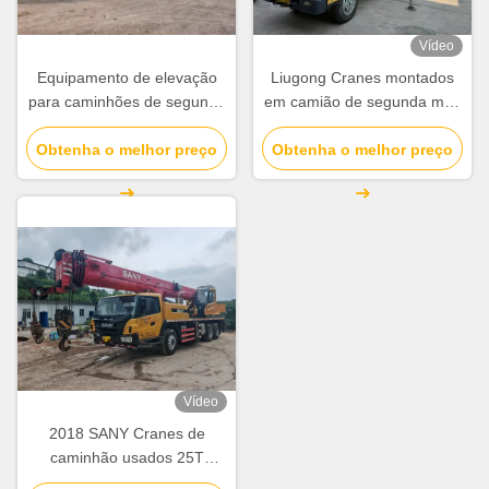
Vídeo
Equipamento de elevação
Liugong Cranes montados
para caminhões de segunda
em camião de segunda mão
mão SANY STC120C de 12
de 8 toneladas Cranes
Obtenha o melhor preço
toneladas
Obtenha o melhor preço
móveis 2012 QY8A
utilizados
Vídeo
2018 SANY Cranes de
caminhão usados 25T
STC250T Máquinas de