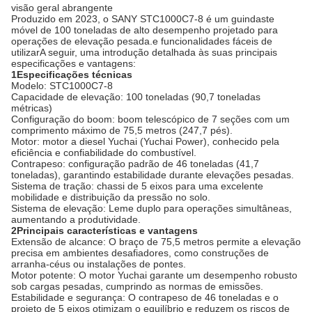
visão geral abrangente
Produzido em 2023, o SANY STC1000C7-8 é um guindaste
móvel de 100 toneladas de alto desempenho projetado para
operações de elevação pesada.e funcionalidades fáceis de
utilizarA seguir, uma introdução detalhada às suas principais
especificações e vantagens:
1Especificações técnicas
Modelo: STC1000C7-8
Capacidade de elevação: 100 toneladas (90,7 toneladas
métricas)
Configuração do boom: boom telescópico de 7 seções com um
comprimento máximo de 75,5 metros (247,7 pés).
Motor: motor a diesel Yuchai (Yuchai Power), conhecido pela
eficiência e confiabilidade do combustível.
Contrapeso: configuração padrão de 46 toneladas (41,7
toneladas), garantindo estabilidade durante elevações pesadas.
Sistema de tração: chassi de 5 eixos para uma excelente
mobilidade e distribuição da pressão no solo.
Sistema de elevação: Leme duplo para operações simultâneas,
aumentando a produtividade.
2Principais características e vantagens
Extensão de alcance: O braço de 75,5 metros permite a elevação
precisa em ambientes desafiadores, como construções de
arranha-céus ou instalações de pontes.
Motor potente: O motor Yuchai garante um desempenho robusto
sob cargas pesadas, cumprindo as normas de emissões.
Estabilidade e segurança: O contrapeso de 46 toneladas e o
projeto de 5 eixos otimizam o equilíbrio e reduzem os riscos de