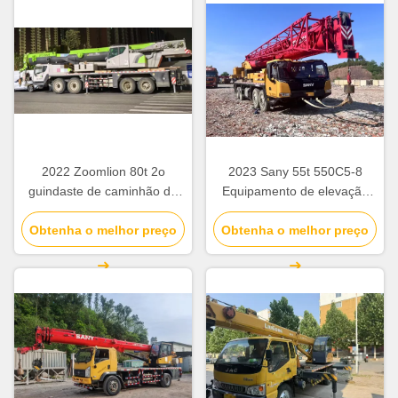
2022 Zoomlion 80t 2o
2023 Sany 55t 550C5-8
guindaste de caminhão de
Equipamento de elevação
mão ZCT800V663-1 para
de caminhões usados de
Obtenha o melhor preço
canteiro de obras
guindastes para canteiros de
Obtenha o melhor preço
obras