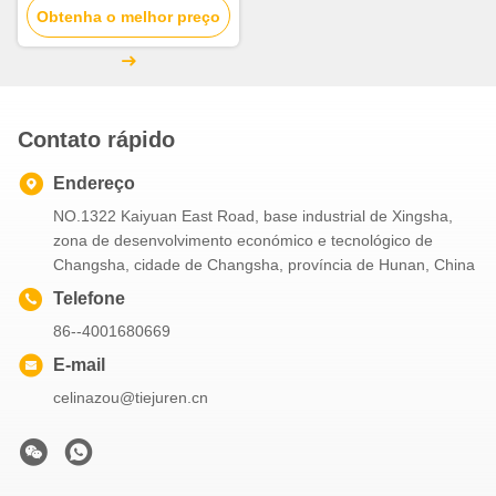
Obtenha o melhor preço
elevação de guindastes
totalmente hidráulicas
móveis
Contato rápido
Endereço
NO.1322 Kaiyuan East Road, base industrial de Xingsha,
zona de desenvolvimento económico e tecnológico de
Changsha, cidade de Changsha, província de Hunan, China
Telefone
86--4001680669
E-mail
celinazou@tiejuren.cn