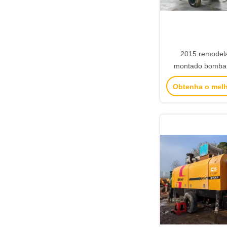
2015 remodela
montado bomba 
Sany 8018 estac
Obtenha o mel
de reb