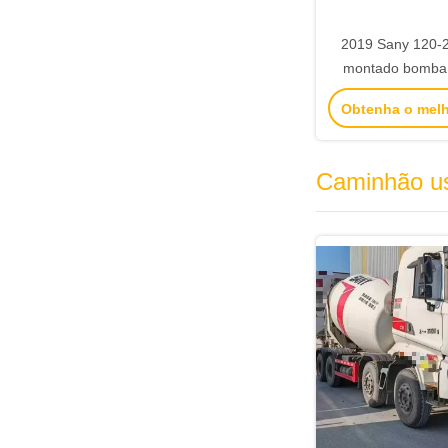
2019 Sany 120-
montado bomba 
máquinas de con
Obtenha o mel
Caminhão us