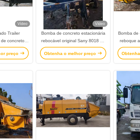
Vídeo
Vídeo
do Trailer
Bomba de concreto estacionária
Bomba de 
de concreto
rebocável original Sany 8018 de
reboque a
ionária bomba
2017
hor preço
Obtenha o melhor preço
Obtenha
oque