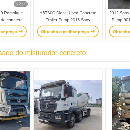
Vídeo
20 Remolque
HBT60C Diesel Used Concrete
2012 Sany 
de concreto
Trailer Pump 2013 Sany
Pump 901
creto usadas
Concrete Pump Reboque Atrás
hor preço
Obtenha o melhor preço
Obtenha
ado do misturador concreto