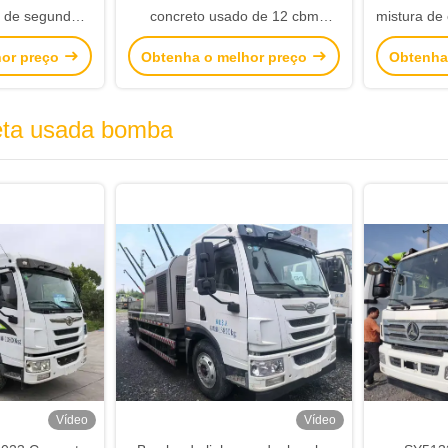
o de segunda
concreto usado de 12 cbm
mistura de
o Carga forte
Caminhões de mistura de
construç
hor preço
Obtenha o melhor preço
Obtenha
cimento com chassi Sany
eta usada bomba
Vídeo
Vídeo