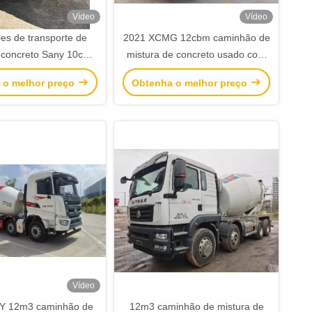
Vídeo
Vídeo
s de transporte de
2021 XCMG 12cbm caminhão de
 concreto Sany 10cbm
mistura de concreto usado com
 chassi Sany Euro V
motor Shacman chassis
 o melhor preço
Obtenha o melhor preço
WP8.340E51
Vídeo
Y 12m3 caminhão de
12m3 caminhão de mistura de