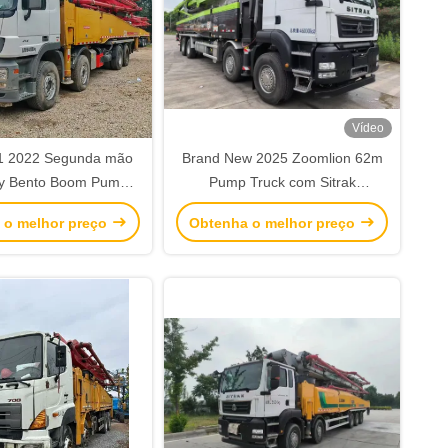
Vídeo
1 2022 Segunda mão
Brand New 2025 Zoomlion 62m
y Bento Boom Pump
Pump Truck com Sitrak
assi de concreto
ZLJ5461THBKF
 o melhor preço
Obtenha o melhor preço