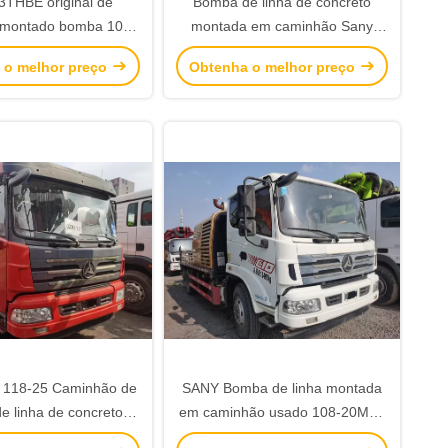
THBE original de
Bomba de linha de concreto
 montado bomba 108-
montada em caminhão Sany
bomba de linha de
usada de 2012, máquinas de
 o melhor preço
Obtenha o melhor preço
egunda mão
concreto 90-18mpa
 118-25 Caminhão de
SANY Bomba de linha montada
 linha de concreto
em caminhão usado 108-20MPa
o em segunda mão
Bomba de concreto equipada