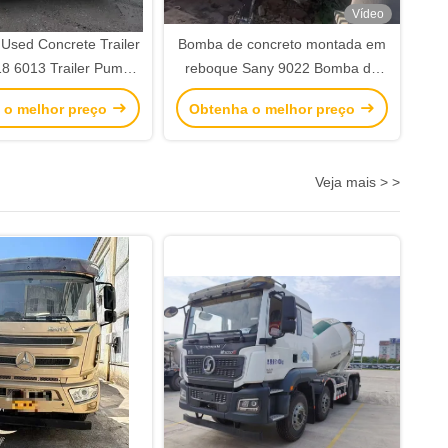
Vídeo
Used Concrete Trailer
Bomba de concreto montada em
8 6013 Trailer Pump
reboque Sany 9022 Bomba de
2×180 kW
concreto estacionária
 o melhor preço
Obtenha o melhor preço
Veja mais > >