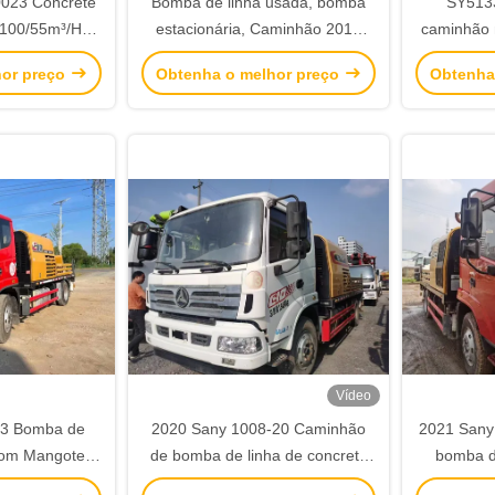
0023 Concrete
Bomba de linha usada, bomba
SY5133
 100/55m³/H
estacionária, Caminhão 2019
caminhão
 Weight and
Zoomlion 10022, Máquina de
20MPa 
hor preço
Obtenha o melhor preço
Obtenha
m Dimensions
bombeamento de concreto a
s
diesel
Vídeo
23 Bomba de
2020 Sany 1008-20 Caminhão
2021 Sany
com Mangote 2
de bomba de linha de concreto
bomba de
Consumo de
montado em segunda mão
montad