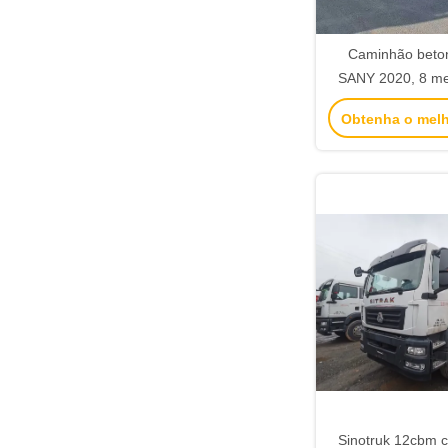
Caminhão beto
SANY 2020, 8 met
caminhão de cim
Obtenha o mel
Sinotruk 12cbm 