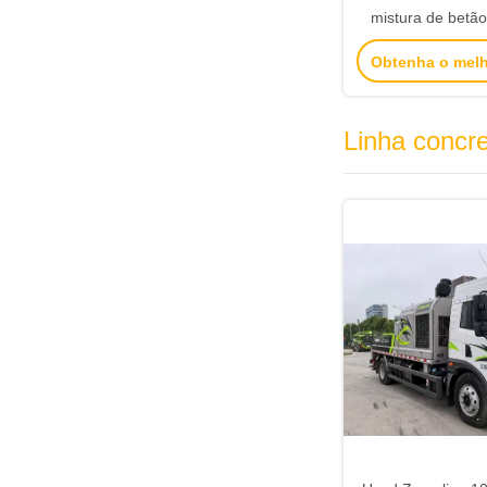
mistura de betã
mão Euro V Emissã
Obtenha o mel
Linha concr