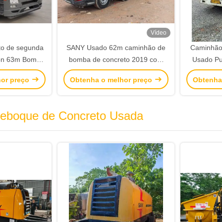
Vídeo
to de segunda
SANY Usado 62m caminhão de
Caminhão
on 63m Bomba
bomba de concreto 2019 com
Usado Pu
LJ5440THBBE
chassi VOLVO
co
hor preço
Obtenha o melhor preço
Obtenha
enda
eboque de Concreto Usada