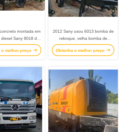
concreto montada em
2012 Sany usou 6013 bomba de
 diesel Sany 8018 de
reboque, velha bomba de
2017
concreto reboque atrás
 o melhor preço
Obtenha o melhor preço