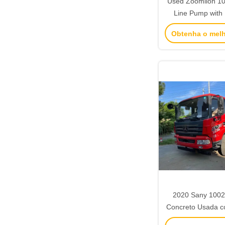
Used Zoomlion 1
Line Pump with
Output 13800Kg
Obtenha o mel
9100*2450*3140m
2020 Sany 100
Concreto Usada 
Eixos Baixo 