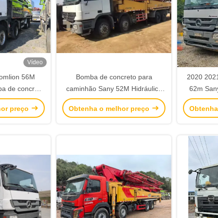
Vídeo
omlion 56M
Bomba de concreto para
2020 202
a de concreto
caminhão Sany 52M Hidráulica
62m San
 chassi com
Usada 2020 SY5418THB
com ch
hor preço
Obtenha o melhor preço
Obtenha
te e eficiente
Equipamento de Construção