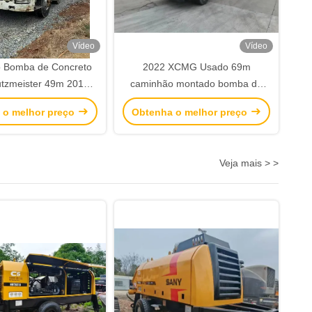
Vídeo
Vídeo
 Bomba de Concreto
2022 XCMG Usado 69m
tzmeister 49m 2012
caminhão montado bomba de
m Chassi HINO
concreto ZZ5556V52KMF1
 o melhor preço
Obtenha o melhor preço
Equipamento de construção
Veja mais > >