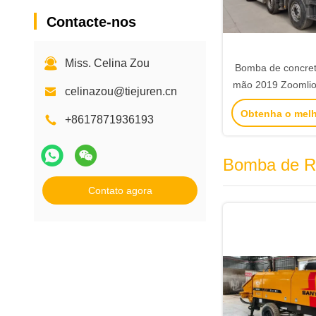
Contacte-nos
Miss. Celina Zou
Bomba de concre
mão 2019 Zoomli
celinazou@tiejuren.cn
de caminhão Z
Obtenha o mel
para v
+8617871936193
Bomba de R
Contato agora