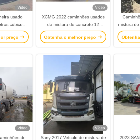
Vídeo
Vídeo
neira usado
XCMG 2022 caminhões usados
Caminhõe
ros cúbicos,
de mistura de concreto 12
mistura de
ento antigo
metros cúbicos caminhões
2021 com
hor preço
Obtenha o melhor preço
Obtenha
antigos de cimento
Vídeo
Vídeo
caminhões de
Sany 2017 Veículo de mistura de
2023 SAN