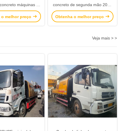
 concreto máquinas de
concreto de segunda mão 2020
ão 4 Design de eixo
SITRAK Máquinas de construção
 o melhor preço
Obtenha o melhor preço
Design robusto
Veja mais > >