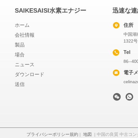
SAIKESAISI水素エナジー
迅速な連
ホーム
住所
中国湖
会社情報
1322号
製品
Tel
場合
86--40
ニュース
電子
ダウンロード
celinaz
送信
プライバシーポリシー規約
|
地図
| 中国の良質 中古コンクリートポ