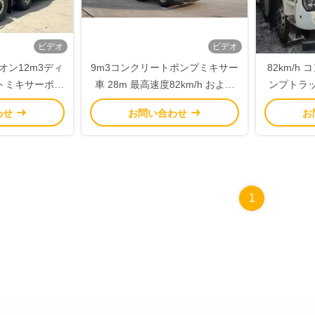
ビデオ
ビデオ
オン12m3ディ
9m3コンクリートポンプミキサー
82km/h
トミキサーポン
車 28m 最高速度82km/h および
ンプトラッ
ック
建設用ディーゼル燃料
プミ
わせ
お問い合わせ
お
1