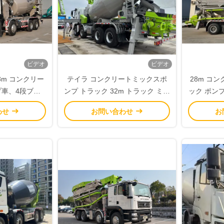
ビデオ
ビデオ
8m コンクリー
テイラ コンクリートミックスポ
28m コ
車、4段ブー
ンプ トラック 32m トラック ミッ
ック ポンプ
、8 MPa 圧力
クスポンプ 建設用ユーロV
わせ
お問い合わせ
お