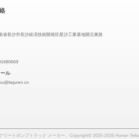
絡
南省長沙市長沙経済技術開発区星沙工業基地開元東路
01680669
メール
ou@tiejuren.cn
ンプトラック メーカー。Copyright© 2025-2026 Hunan Teila Heavy 