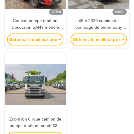
Vidéo
Vidéo
Camion pompe à béton
49m 2020 camion de
d'occasion SANY modèle
pompage de béton Sany
2022, 65m SYM5541THBF
utilisé avec un châssis Volvo
Obtenez le meilleur prix
Obtenez le meilleur prix
pour la construction de
robuste
bâtiments de grande hauteur
Zoomlion 6 roue camion de
pompe à béton monté 63M
camion de pompe à béton