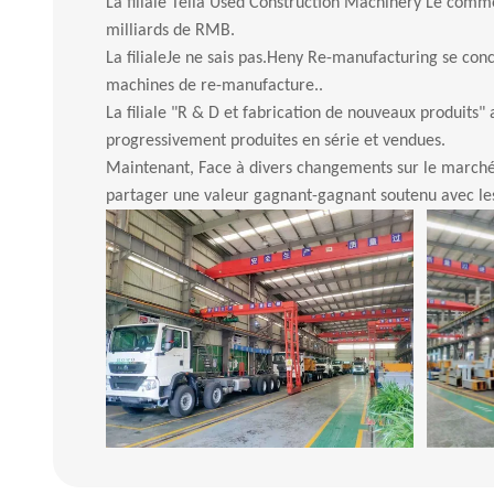
La filiale Teila Used Construction Machinery
Le commer
milliards de RMB.
La filiale
Je ne sais pas.
Heny Re-manufacturing se concent
machines de re-manufacture..
La filiale "R & D et fabrication de nouveaux produits"
progressivement produites en série et vendues.
Maintenant, Face à divers changements sur le marché, N
partager une valeur gagnant-gagnant soutenu avec le