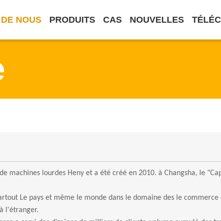
 DE NOUS
PRODUITS
CAS
NOUVELLES
TÉLÉ
e
é de machines lourdes Heny et a été créé en 2010.
à Changsha, le
"Cap
artout
Le pays et même le monde dans le domaine des
le commerce d
à l'étranger.