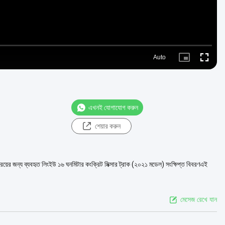
Auto
Picture-
Fullscre
in-
Picture
এখনই যোগাযোগ করুন
শেয়ার করুন
ের জন্য ব্যবহৃত লিংইউ ১৬ ঘনমিটার কংক্রিট মিক্সার ট্রাক (২০২১ মডেল) সংক্ষিপ্ত বিবরণএই
মেসেজ রেখে যান