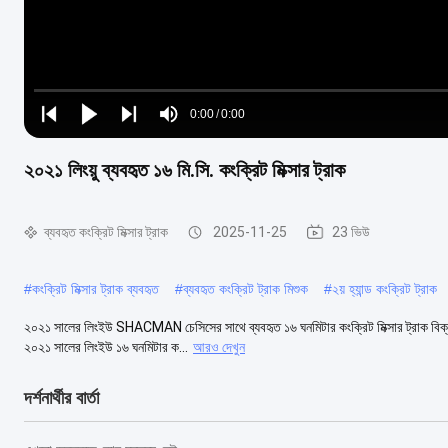
Loaded
:
0%
0:00
/
0:00
Play
Play
Play
Mute
Current
Duration
next
next
২০২১ লিংয়ু ব্যবহৃত ১৬ মি.সি. কংক্রিট মিক্সার ট্রাক
Time
ব্যবহৃত কংক্রিট মিক্সার ট্রাক
2025-11-25
23 ভিউ
#
কংক্রিট মিক্সার ট্রাক ব্যবহৃত
#
ব্যবহৃত কংক্রিট ট্রাক মিশুক
#
২য় হ্যান্ড কংক্রিট ট্রাক
২০২১ সালের লিংইউ SHACMAN চেসিসের সাথে ব্যবহৃত ১৬ ঘনমিটার কংক্রিট মিক্সার ট্রাক বিক্রয়
২০২১ সালের লিংইউ ১৬ ঘনমিটার ক...
আরও দেখুন
দর্শনার্থীর বার্তা