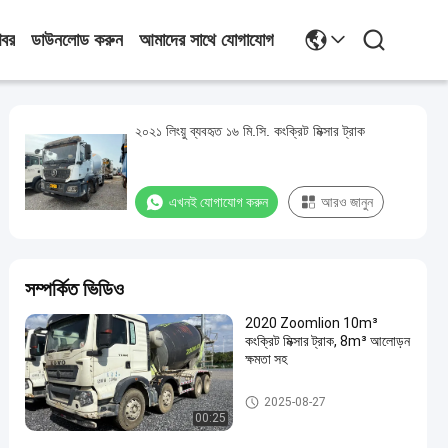
খবর
ডাউনলোড করুন
আমাদের সাথে যোগাযোগ
২০২১ লিংয়ু ব্যবহৃত ১৬ মি.সি. কংক্রিট মিক্সার ট্রাক
এখনই যোগাযোগ করুন
আরও জানুন
সম্পর্কিত ভিডিও
2020 Zoomlion 10m³
কংক্রিট মিক্সার ট্রাক, 8m³ আলোড়ন
ক্ষমতা সহ
ব্যবহৃত কংক্রিট মিক্সার ট্রাক
2025-08-27
00:25