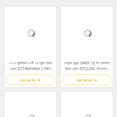
২০২২ জুমলিয়ন ৮০টি ২য় হ্যান্ড ট্রাক
সেকেন্ড হ্যান্ড SANY 12 টন মোবাইল
ক্রেন ZCT800V663-1 নির্মাণ
ট্রাক ক্রেন STC120C উত্তোলন
সাইটের জন্য
সরঞ্জাম 2020
সেরা দাম পান
সেরা দাম পান