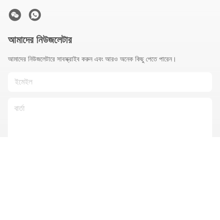
আমাদের নিউজলেটার
আমাদের নিউজলেটারে সাবস্ক্রাইব করুন এবং আরও অনেক কিছু পেতে পারেন।
আমাদের সাথে যোগাযোগ
গোপনীয়তা নীতি
|
সাইট ম্যাপ
| চীন ভালো মানের ব্যবহৃত কংক্রিট পাম্প ট্রাক
সরবরাহকারী। কপিরাইট © 2025-2026 Hunan Teila Heavy Industry