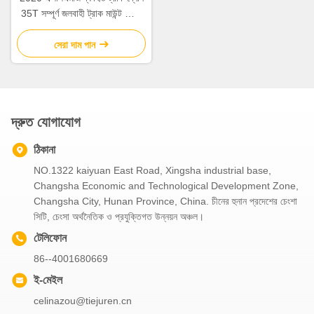
35T সম্পূর্ণ জলবাহী ট্রাক মাউন্ট ক্রেন
XCT35L5
সেরা দাম পান
দ্রুত যোগাযোগ
ঠিকানা
NO.1322 kaiyuan East Road, Xingsha industrial base,
Changsha Economic and Technological Development Zone,
Changsha City, Hunan Province, China. চীনের হুনান প্রদেশের চেংশা
সিটি, চেংসা অর্থনৈতিক ও প্রযুক্তিগত উন্নয়ন অঞ্চল।
টেলিফোন
86--4001680669
ই-মেইল
celinazou@tiejuren.cn