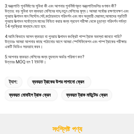
3:যন্ত্রপাতি পুনর্নির্মাণের সুবিধা কী এবং আপনার পুনর্নির্মাণকৃত যন্ত্রপাতিগুলির গুণমান কী?
উত্তর: বড় সুবিধা হল ব্যবহৃত মেশিনের দাম,নতুন মেশিনের মূল্য। আমরা সর্বোচ্চ রক্ষণাবেক্ষণ এবং
পুনরায় উত্পাদন মান সিস্টেম সেট,কঠোরভাবে পরিদর্শন এবং মান অনুযায়ী মেরামত,আমাদের প্রতিটি
পুনরায় উত্পাদন সর্বোত্তম মানের নিশ্চিত করার জন্য প্রবেশ পরীক্ষা থেকে চূড়ান্ত পরিদর্শন পর্যন্ত
14 প্রক্রিয়া মাধ্যমে যেতে হবে.
4:আমি কিভাবে আসল ব্যবহৃত বা পুনরায় উত্পাদন কংক্রিট পাম্প ট্রাক অবস্থা জানতে পারি?
উত্তরঃ আমরা আপনার কাছে পাঠানোর আগে আমরা স্পেসিফিকেশন এবং পাম্প ট্রাকের পরীক্ষার
একটি ভিডিও সরবরাহ করব।
5:আপনার ব্যবহৃত মেশিনের জন্য ন্যূনতম অর্ডার পরিমাণ কত?
উত্তরঃ MOQ হল 1 ইউনিট।
ট্যাগ:
ব্যবহৃত ট্রাকের উপর লাগানো ক্রেন
ব্যবহৃত মোবাইল ট্রাক ক্রেন
ব্যবহৃত ট্রাক মাউন্টেড ক্রেন
সংশ্লিষ্ট পণ্য