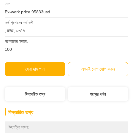
দাম:
Ex-work price 95833usd
অর্থ প্রদানের শর্তাবলী:
, টি/টি, এল/সি
সরবরাহের ক্ষমতা:
100
সেরা দাম পান
এখনই যোগাযোগ করুন
বিস্তারিত তথ্য
পণ্যের বর্ণনা
বিস্তারিত তথ্য
উৎপত্তি স্থল: