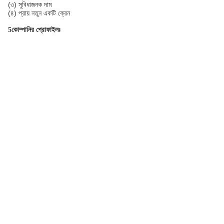
(৩) সুবিধাজনক দাম
(৪) প্রায় নতুন একটি ক্রেন
5কোম্পানির প্রোফাইলঃ