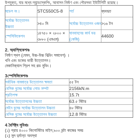
উপযুক্ত, যার মধ্যে ল্যান্ডস্কেপিং, আবাসন নির্মাণ এবং পৌরসভা ইউটিলিটি রয়েছে।
মডেল নং।
STC550C5-8
শর্ত
ব্যবহৃত
সর্বোচ্চ উত্তোলন
>৪০ মি
সর্বোচ্চ উত্তোলন ওজন
>১৬ টন
উচ্চতা
১৪৭৫০ × ২৮০০ ×
যানবাহনের কার্ব ভর
স্পেসিফিকেশন
44600
৩৮৮০ (এমএম)
(কেজি)
2. অ্যাপ্লিকেশনঃ
নির্মাণ স্থল (যেমন, উচ্চ-উচ্চ বিল্ডিং সমাবেশ) ।
খনি এবং ডকের ভারী উত্তোলন।
মেকানিক্যাল গ্রিপ সহ গল্ড মুভিং।
3স্পেসিফিকেশনঃ
সর্বাধিক নামমাত্র উত্তোলন ক্ষমতা
৫৫ টন
বেসিক বুমের সর্বোচ্চ লোড মম্পট
2156kN.m
প্রতিপক্ষ
15.7t
সর্বোচ্চ উত্তোলনের উচ্চতা
63.৫ মিটার
মেইন বুমের সর্বোচ্চ উত্তোলন উচ্চতা
৪৮ মিটার
বেসিক বুমের সর্বোচ্চ উত্তোলন উচ্চতা
12.8 মিটার
4
.
বৈশিষ্ট্য সুবিধাঃ
(১) প্রায় ৪০০০ কিলোমিটার মাইল,৯০০ ঘন্টা কাজের সময়
(২) মূল দুর্দান্ত অবস্থা