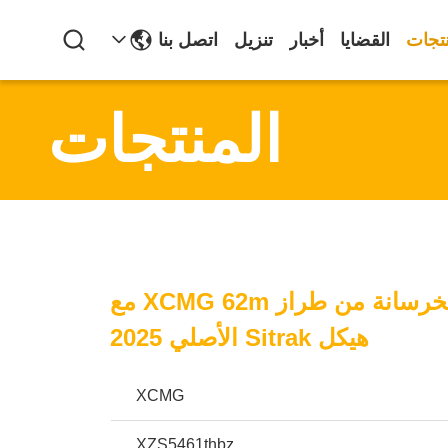
نتجات
القضايا
أخبار
تنزيل
اتصل بنا
المنتجات
شاحنة ضخ الخرسانة من طراز XCMG 62m مع
هيكل Sitrak الأصلي 2025
XCMG
XZS5461thbz