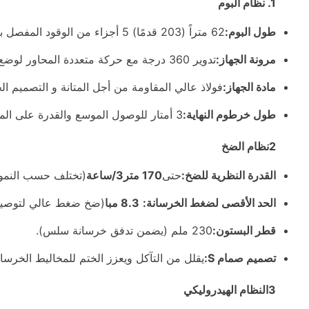
1. نظام البوم
طول البوم:
62 متراً (203 قدمًا) 5 أجزاء من الوقود المفصل بالكامل.
مرونة الجهاز:
تدوير 360 درجة مع حركة متعددة المحاور لوضع الخرسانة بدقة.
مادة الجهاز:
فولاذ عالي المقاومة من أجل المتانة و التصميم ا
طول خرطوم النهاية:
3 أمتار للوصول الموسع والقدرة على المناورة.
2نظام الضخ
القدرة النظرية للضخ:
حتى
170 متر3/ساعة
(تختلف حسب النموذ
الحد الأقصى لضغط الخرسانة:
8.3 مبا
(ضخ ضغط عالي لتوصيل 
قطر البستون:
230 ملم (يضمن تدفق خرسانة سلس).
تصميم صمام S:
يقلل من التآكل ويعزز الختم للمخاليط الخرسان
3النظام الهيدروليكي