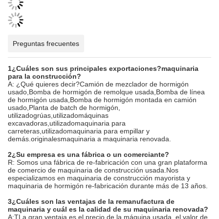
Preguntas frecuentes
1¿Cuáles son sus principales exportaciones?
maquinaria
para la construcción
?
A: ¿Qué quieres decir?
Camión de mezclador de hormigón
usado,Bomba de hormigón de remolque usada,Bomba de línea
de hormigón usada,Bomba de hormigón montada en camión
usado,Planta de batch de hormigón
,
utilizado
grúas,
utilizado
máquinas
excavadoras,
utilizado
maquinaria para
carreteras,
utilizado
maquinaria para empillar y
demás.
originales
maquinaria a maquinaria renovada
.
2¿Su empresa es una fábrica o un comerciante?
R: Somos una fábrica de re-fabricación con una gran plataforma
de comercio de maquinaria de construcción usada.Nos
especializamos en maquinaria de construcción mayorista y
maquinaria de hormigón re-fabricación durante más de 13 años.
3¿Cuáles son las ventajas de la remanufactura de
maquinaria y cuál es la calidad de su maquinaria renovada?
A:T
La gran ventaja es el precio de la máquina usada, el valor de