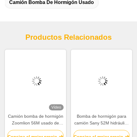
Camión Bomba De Hormigón Usado
Productos Relacionados
Vídeo
Camión bomba de hormigón
Bomba de hormigón para
Zoomlion 56M usado de
camión Sany 52M hidráulica
2019, chasis Mercedes Benz
usada de 2020 SY5418THB,
con operación inteligente y
equipo de construcción
Consiga el mejor precio
Consiga el mejor precio