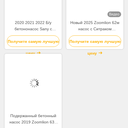
Видео
2020 2021 2022 Б/у
Новый 2025 Zoomlion 62м
бетононасос Sany с
насос с Ситраком
вылетом стрелы 62 м на
ZLJ5461THBKF
Получите самую лучшую
шасси Beton
Получите самую лучшую
цену
цену
Подержанный бетонный
насос 2019 Zoomlion 63м