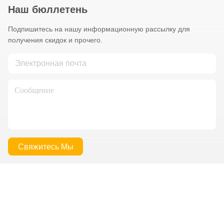
Наш бюллетень
Подпишитесь на нашу информационную рассылку для
получения скидок и прочего.
Свяжитесь Мы
Политика уединения
|
Карта сайта
| Качество Китая хорошее
Использованный бетонный насосный грузовик Поставщик. ©
авторского права 2025-2026 Hunan Teila Heavy Industry