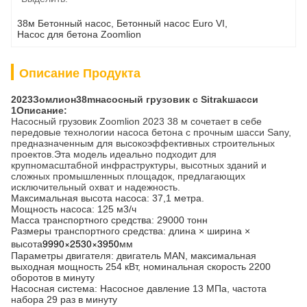
38м Бетонный насос
, 
Бетонный насос Euro VI
, 
Насос для бетона Zoomlion
Описание Продукта
2023
Зомлион
38
m
насосный грузовик с Sitrak
шасси
1Описание:
Насосный грузовик Zoomlion 2023 38 м сочетает в себе
передовые технологии насоса бетона с прочным шасси Sany,
предназначенным для высокоэффективных строительных
проектов.Эта модель идеально подходит для
крупномасштабной инфраструктуры, высотных зданий и
сложных промышленных площадок, предлагающих
исключительный охват и надежность.
Максимальная высота насоса: 37,1 метра.
Мощность насоса: 125 м3/ч
Масса транспортного средства: 29000 тонн
Размеры транспортного средства: длина × ширина ×
9990×2530×3950
высота
мм
Параметры двигателя: двигатель MAN, максимальная
выходная мощность 254 кВт, номинальная скорость 2200
оборотов в минуту
Насосная система: Насосное давление 13 МПа, частота
набора 29 раз в минуту