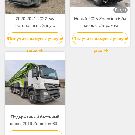
Видео
2020 2021 2022 Б/у
Новый 2025 Zoomlion 62м
бетононасос Sany с
насос с Ситраком
вылетом стрелы 62 м на
ZLJ5461THBKF
Получите самую лучшую
шасси Beton
Получите самую лучшую
цену
цену
Подержанный бетонный
насос 2019 Zoomlion 63м
Насосный грузовик