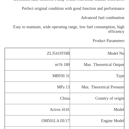
Perfect original condition with good function and performance
Advanced fuel combustion
Easy to maintain, wide operating range, low fuel consumption, high
efficiency
Product Parameters
ZLJ5419THB
Model No.
180 m³/h
Max. Theoretical Output
MB930.31
Type
13 MPa
Max. Theoretical Pressure
China
Country of origin
Actros 4141
Model
OM501LA III/17
Engine Model