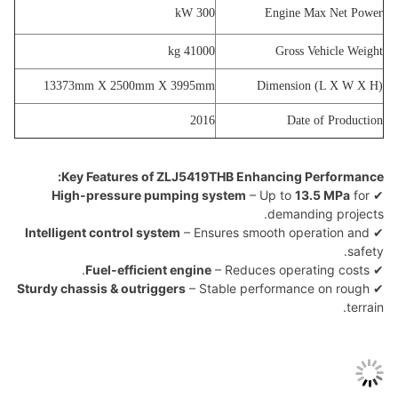
300 kW
Engine Max Net Power
41000 kg
Gross Vehicle Weight
13373mm X 2500mm X 3995mm
Dimension (L X W X H)
2016
Date of Production
Key Features of ZLJ5419THB Enhancing Performance:
High-pressure pumping system
– Up to
13.5 MPa
for
✔
demanding projects.
Intelligent control system
– Ensures smooth operation and
✔
safety.
Fuel-efficient engine
– Reduces operating costs.
✔
Sturdy chassis & outriggers
– Stable performance on rough
✔
terrain.