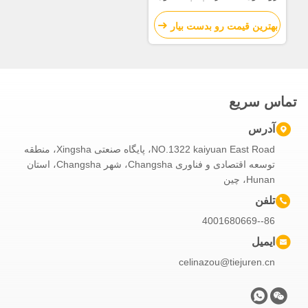
ZLJ5440THBBE برای فروش
بهترین قیمت رو بدست بیار
تماس سریع
آدرس
NO.1322 kaiyuan East Road، پایگاه صنعتی Xingsha، منطقه
توسعه اقتصادی و فناوری Changsha، شهر Changsha، استان
Hunan، چین
تلفن
86--4001680669
ایمیل
celinazou@tiejuren.cn