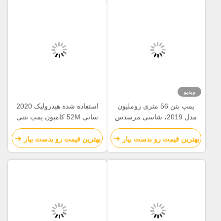
ویدیو
پمپ بتن 56 متری زوملیون
استفاده شده هیدرولیک 2020
مدل 2019، شاسی مرسدس
سانی 52M کامیون پمپ بتنی
بنز، با عملکرد هوشمند و کارآمد
SY5418THB تجهیزات
ساختمانی
بهترین قیمت رو بدست بیار
بهترین قیمت رو بدست بیار