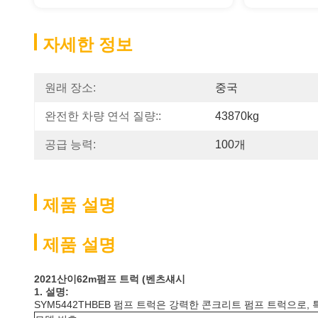
자세한 정보
원래 장소:
중국
완전한 차량 연석 질량::
43870kg
공급 능력:
100개
제품 설명
제품 설명
2021
산이
62
m
펌프 트럭 (벤츠
섀시
1. 설명:
SYM5442THBEB 펌프 트럭은 강력한 콘크리트 펌프 트럭으로