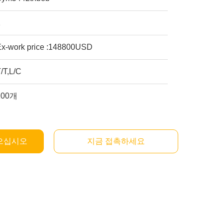
1
Ex-work price :148800USD
/T,L/C
100개
으십시오
지금 접촉하세요