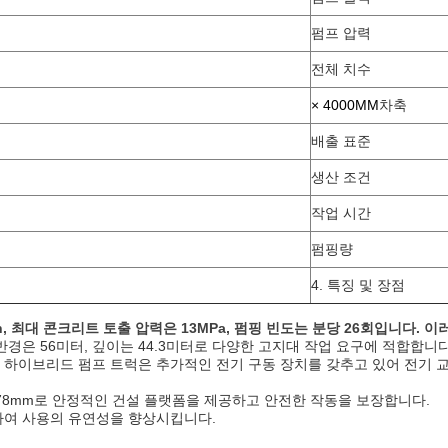
펌프 압력
전체 치수
× 4000
MM
차축
배출 표준
생산 조건
작업 시간
펌핑량
4. 특징 및 장점
/h, 최대 콘크리트 토출 압력은 13MPa, 펌핑 빈도는 분당 26회입니다
, 반경은 56미터, 깊이는 44.3미터로 다양한 고지대 작업 요구에 적합합니다
하이브리드 펌프 트럭은 추가적인 전기 구동 장치를 갖추고 있어 전기 교반,
2678mm로 안정적인 건설 플랫폼을 제공하고 안전한 작동을 보장합니다.
원하여 사용의 유연성을 향상시킵니다.