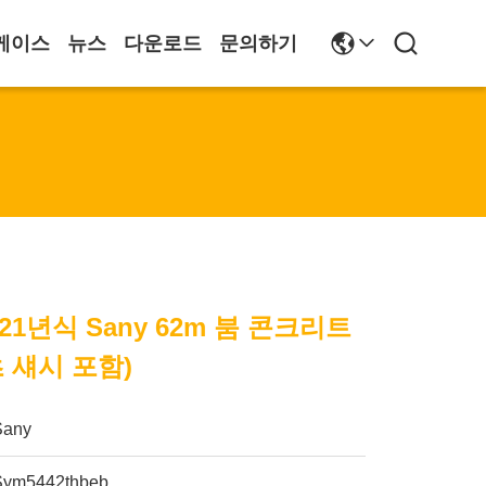
케이스
뉴스
다운로드
문의하기
21년식 Sany 62m 붐 콘크리트
 섀시 포함)
Sany
Sym5442thbeb