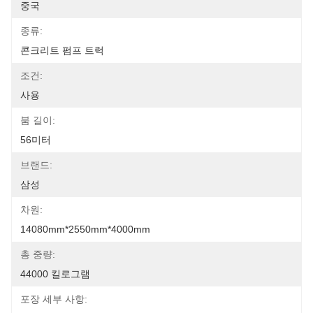
중국
종류:
콘크리트 펌프 트럭
조건:
사용
붐 길이:
56미터
브랜드:
삼성
차원:
14080mm*2550mm*4000mm
총 중량:
44000 킬로그램
포장 세부 사항: