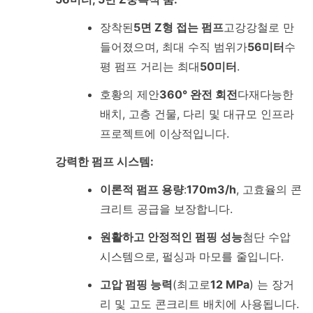
장착된
5면 Z형 접는 펌프
고강강철로 만
들어졌으며, 최대 수직 범위가
56미터
수
평 펌프 거리는 최대
50미터
.
호황의 제안
360° 완전 회전
다재다능한
배치, 고층 건물, 다리 및 대규모 인프라
프로젝트에 이상적입니다.
강력한 펌프 시스템:
이론적 펌프 용량
:
170m3/h
, 고효율의 콘
크리트 공급을 보장합니다.
원활하고 안정적인 펌핑 성능
첨단 수압
시스템으로, 펄싱과 마모를 줄입니다.
고압 펌핑 능력
(최고로
12 MPa
) 는 장거
리 및 고도 콘크리트 배치에 사용됩니다.