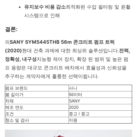
유지보수 비용 감소
최적화된 수압 필터링 및 윤활
시스템으로 인해
결론:
의
SANY SYM5445THB 56m 콘크리트 펌프 트럭
(2020)
현대 건축 과제에 대한 최상위 솔루션입니다.
전력,
정확성, 내구성
지능형 제어 장치, 확장 된 범위 및 높은 펌
프 용량은 대규모 콘크리트 배치에서 효율성과 신뢰성을
추구하는 계약자에게 훌륭한 선택이됩니다.
펌프 브랜드
사니
붐 길이가
56미터
차체
SANY
제조 연도
2020
조건
중고 / 중고
청소 및 검사
지원