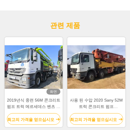
관련 제품
화면
2019년식 중련 56M 콘크리트
사용 된 수압 2020 Sany 52M
펌프 트럭 메르세데스 벤츠 섀
트럭 콘크리트 펌프
시, 지능적이고 효율적인 작동
SY5418THB 건설 장비
최고의 가격을 얻으십시오
최고의 가격을 얻으십시오