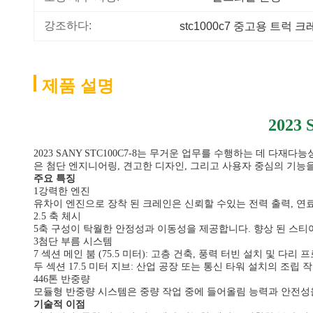
강조하다:
stc1000c7 중고용 트럭 
제품 설명
2023
2023 SANY STC100C7-8는 무거운 업무를 수행하는 데 다
은 첨단 엔지니어링, 견고한 디자인, 그리고 사용자 중심의 기능을
주요 특징
1강력한 엔진
유차이 엔진으로 장착 된 크레인은 신뢰할 수있는 전력 출력, 연
2.5 축 체시
5축 구성이 탁월한 안정성과 이동성을 제공합니다. 향상 된 스티
3첨단 부름 시스템
7 섹션 메인 붐 (75.5 미터): 고층 건축, 풍력 터빈 설치 및 다
두 섹션 17.5 미터 지브: 산업 공장 또는 통신 타워 설치의 조
446톤 반중량
모듈형 반중량 시스템은 중량 작업 중에 들어올림 능력과 안전성을
기술적 이점