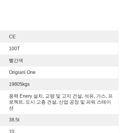
CE
100T
빨간색
Origianl One
19805kgs
풍력 Enery 설치, 교량 및 고지 건설, 석유, 가스, 프
로젝트, 도시 고층 건설, 산업 공장 및 파워 스테이
션
38.5t
10