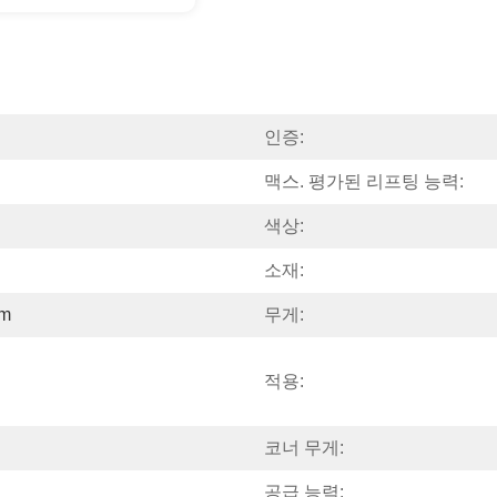
인증:
맥스. 평가된 리프팅 능력:
색상:
소재:
mm
무게:
적용:
코너 무게:
공급 능력: