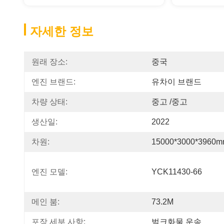
자세한 정보
원래 장소:
중국
엔진 브랜드:
유차이 브랜드
차량 상태:
중고 /중고
생산일:
2022
차원:
15000*3000*3960
엔진 모델:
YCK11430-66
메인 붐:
73.2M
포장 세부 사항:
벌크화물 운송